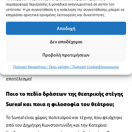
δημιουργία ενός έργου. Σε μία κοινωνία που βρίθει από
συμπεριφορά περιήγησης ή μοναδικά αναγνωριστικά σε αυτόν τον
σκληρούς και άτεγκτους ανθρώπους με κλειδωμένα
ιστότοπο. Η μη συγκατάθεση ή η ανάκληση της συγκατάθεσης, μπορεί να
επηρεάσει αρνητικά ορισμένες λειτουργίες και δυνατότητες.
συναισθήματα, οι καλλιτέχνες με όπλα: το πάθος, τον έρωτα,
την τρυφερότητα προσπαθούν μέσα από τα έργα τους να
Αποδοχή
μετουσιώσουν την ασχήμια σε ομορφιά. Σαφώς δεν είναι μία
εύκολη διαδικασία ακόμα και για εμάς τους ανθρώπους του
Δεν αποδέχομαι
χώρου, καθώς καλούμαστε πολλές φορές όταν
Προβολή προτιμήσεων
δημιουργούμε να κατανοήσουμε το ανοίκειο,
αμφιταλαντευόμαστε και επαναπροσδιορίζουμε θέσεις και
Πολιτική Απορρήτου / Όροι χρήσης / Πολιτική Cookies
Επικοινωνία
ιδέες για να οδηγηθούμε σε μία αγάπη, σε ένα καλλιτεχνικό
αποτέλεσμα!
Ποιο το πεδίο δράσεων της θεατρικής στέγης
Sureal και ποια η φιλοσοφία του θεάτρου;
Το Sureal είναι χώρος πολιτισμού και τέχνης που φτιάχτηκε
από τον Δημήτρη Κωνσταντινίδη και την Κατερίνα