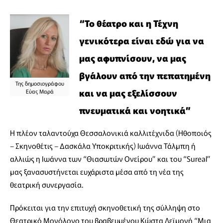
“Το θέατρο και η Τέχνη
γενικότερα είναι εδώ για να
μας αφυπνίσουν, να μας
βγάλουν από την πεπατημένη
Της δημοσιογράφου
και να μας εξελίσσουν
Εύας Μαρά
πνευματικά και νοητικά”
Η πλέον ταλαντούχα Θεσσαλονικιά καλλιτέχνιδα (Ηθοποιός
– Σκηνοθέτις – Δασκάλα Υποκριτικής) Ιωάννα Τάλμπη ή
αλλιώς η Ιωάννα των “Θιασωτών Ονείρου” και του “Sureal”
μας ξανασυστήνεται ευχάριστα μέσα από τη νέα της
θεατρική συνεργασία.
Πρόκειται για την επιτυχή σκηνοθετική της σύλληψη στο
Θεατρικό Μονόλογο του βραβευμένου Κώστα Λεϊμονή “Μια