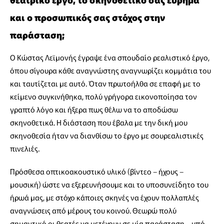
και ο προσωπικός σας στόχος στην
παράσταση;
Ο Κώστας Λεϊμονής έγραψε ένα σπουδαίο ρεαλιστικό έργο,
όπου σίγουρα κάθε αναγνώστης αναγνωρίζει κομμάτια του
και ταυτίζεται με αυτό. Όταν πρωτοήλθα σε επαφή με το
κείμενο συγκινήθηκα, πολύ γρήγορα εικονοποίησα τον
γραπτό λόγο και ήξερα πως θέλω να το αποδώσω
σκηνοθετικά. Η διάσταση που έβαλα με την δική μου
σκηνοθεσία ήταν να διανθίσω το έργο με σουρεαλιστικές
πινελιές.
Πρόσθεσα οπτικοακουστικό υλικό (βίντεο – ήχους –
μουσική) ώστε να εξερευνήσουμε και το υποσυνείδητο του
ήρωά μας, με στόχο κάποιες σκηνές να έχουν πολλαπλές
αναγνώσεις από μέρους του κοινού. Θεωρώ πολύ
σημαντικό οι θεατές να μετέχουν σε μία παράσταση – υπό