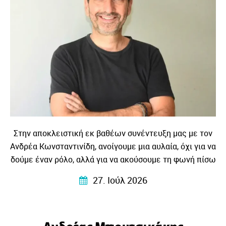
Στην αποκλειστική εκ βαθέων συνέντευξη μας με τον
Ανδρέα Κωνσταντινίδη, ανοίγουμε μια αυλαία, όχι για να
δούμε έναν ρόλο, αλλά για να ακούσουμε τη φωνή πίσω
από τη φωνή, το βλέμμα πίσω από το βλέμμα και την
27. Ιούλ 2026
ιστορία ενός ανθρώπου που συνεχίζει να
ενστερνίζεται με πίστη, ότι η σκηνή είναι πάντα το
μέρος που η ζωή γίνεται λίγο πιο φωτεινή, λίγο πιο
Ανδρέας Μπουτσικάκης
παραμυθένια, λιγκ πιο ζωντανή…