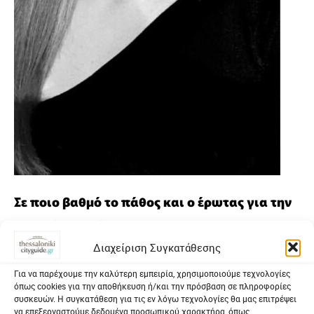
Σε ποιο βαθμό το πάθος και ο έρωτας για την
τέχνη (θέατρο) συμβάλλει στον τελικό
Διαχείριση Συγκατάθεσης
καλλιτεχνικό αποτέλεσμα;
Για να παρέχουμε την καλύτερη εμπειρία, χρησιμοποιούμε τεχνολογίες
Το πάθος και ο έρωτας για την τέχνη και ειδικά για το
όπως cookies για την αποθήκευση ή/και την πρόσβαση σε πληροφορίες
συσκευών. Η συγκατάθεση για τις εν λόγω τεχνολογίες θα μας επιτρέψει
θέατρο είναι τα πρωταρχικά στοιχεία που μας οδηγούν στην
να επεξεργαστούμε δεδομένα προσωπικού χαρακτήρα, όπως