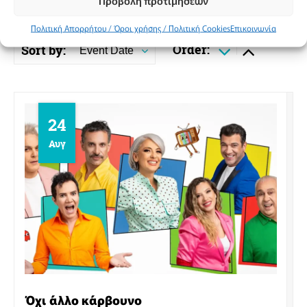
Προβολή προτιμήσεων
Showing 4 from 4 Upcoming Events
Πολιτική Απορρήτου / Όροι χρήσης / Πολιτική Cookies
Επικοινωνία
Order:
Sort by:
Event Date
24
Αυγ
Όχι άλλο κάρβουνο