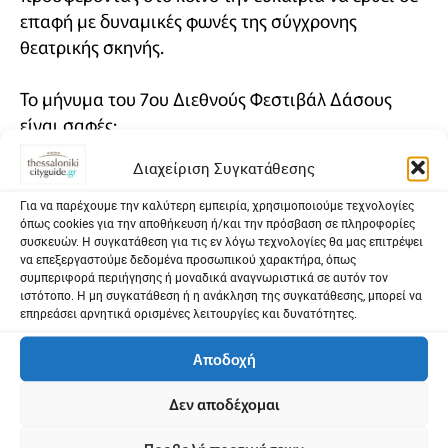
επαφή με δυναμικές φωνές της σύγχρονης
θεατρικής σκηνής.
Το μήνυμα του 7ου Διεθνούς Φεστιβάλ Δάσους
είναι σαφές:
Διαχείριση Συγκατάθεσης
Ανάμεσά μας: ένας εύθραυστος κόσμος
που αντέχει μόνο όσο τον διατηρούμε.
Για να παρέχουμε την καλύτερη εμπειρία, χρησιμοποιούμε τεχνολογίες
όπως cookies για την αποθήκευση ή/και την πρόσβαση σε πληροφορίες
συσκευών. Η συγκατάθεση για τις εν λόγω τεχνολογίες θα μας επιτρέψει
Και μας καλεί:
να επεξεργαστούμε δεδομένα προσωπικού χαρακτήρα, όπως
Να σταθούμε.
συμπεριφορά περιήγησης ή μοναδικά αναγνωριστικά σε αυτόν τον
ιστότοπο. Η μη συγκατάθεση ή η ανάκληση της συγκατάθεσης, μπορεί να
Να παραμείνουμε παρατηρητικοί.
επηρεάσει αρνητικά ορισμένες λειτουργίες και δυνατότητες.
Να παραμείνουμε τρυφεροί.
Όχι επειδή είναι εύκολο, αλλά ακριβώς επειδή
Αποδοχή
είναι επικίνδυνο.
Δεν αποδέχομαι