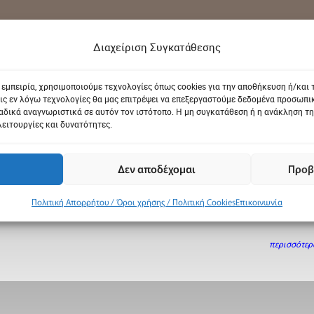
Διαχείριση Συγκατάθεσης
 εμπειρία, χρησιμοποιούμε τεχνολογίες όπως cookies για την αποθήκευση ή/και
ις εν λόγω τεχνολογίες θα μας επιτρέψει να επεξεργαστούμε δεδομένα προσωπ
δικά αναγνωριστικά σε αυτόν τον ιστότοπο. Η μη συγκατάθεση ή η ανάκληση τη
λειτουργίες και δυνατότητες.
Δεν αποδέχομαι
Προβ
τησίως στην πόλη της Θεσσαλονίκης και στα περίχωρα, αποτελούν πόλο έλξης για
ρες από αυτές είναι: Φθινόπωρο (Σεπτέμβριος - Οκτώβριος - Νοέμβριος) Διεθνής
Πολιτική Απορρήτου / Όροι χρήσης / Πολιτική Cookies
Επικοινωνία
 γεγονός της χώρας διεξάγεται κάθε
περισσότερα