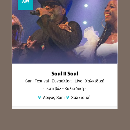
Αυγ
ul
Apon
Live - Χαλκιδική
Φεστιβάλ Θάλασσας
Συναυλί
ιδική
Χαλκιδική
Φεστιβάλ - Χαλκιδι
Επικοινωνίας
αλκιδική
Ανοιχτό Θέατρο Νέων Μο
Χαλκιδική