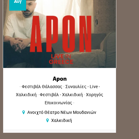
Αυγ
Ελένη Φουρέιρα | Hybrid 
ες - Live -
ΑΚΥΡΩΣΗ
κή
Χορηγός
Φεστιβάλ Κασσάνδρας
Συναυλίες -
Χαλκιδική
Φεστιβάλ - Χαλκιδικ
υδανιών
Αμφιθέατρο Σίβηρης
Χαλκιδ