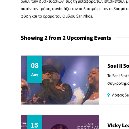
όλων των συσκευασιών, έως τη μεταφορά των επισκεπτών με 
αυτόν τον τρόπο, συνδυάζει τον πολιτισμό με τον σεβασμό 
φύση και το όραμα του Ομίλου Sani/Ikos.
Showing 2 from 2 Upcoming Events
08
Soul II S
Αυγ
To Sani Fes
συγκροτήματ
Λόφος Sa
15
VIcky Le