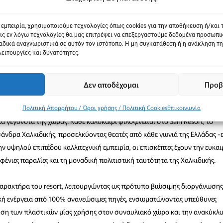
 εμπειρία, χρησιμοποιούμε τεχνολογίες όπως cookies για την αποθήκευση ή/και
ις εν λόγω τεχνολογίες θα μας επιτρέψει να επεξεργαστούμε δεδομένα προσωπ
δικά αναγνωριστικά σε αυτόν τον ιστότοπο. Η μη συγκατάθεση ή η ανάκληση τη
λειτουργίες και δυνατότητες.
ξενεί κορυφαίους καλλιτέχνες και θρύλους της παγκόσμιας μουσικής σκηνή
ται από την rock και την jazz έως τις μουσικές του κόσμου και τις
Δεν αποδέχομαι
Προβ
ικό με φόντο το Αιγαίο.
Πολιτική Απορρήτου / Όροι χρήσης / Πολιτική Cookies
Επικοινωνία
κά γεγονότα της χώρας. Κάθε καλοκαίρι φιλοξενείται στο Sani Resort, το
άνδρα Χαλκιδικής, προσελκύοντας θεατές από κάθε γωνιά της Ελλάδας -ε
την υψηλού επιπέδου καλλιτεχνική εμπειρία, οι επισκέπτες έχουν την ευκαι
νιες παραλίες και τη μοναδική πολιτιστική ταυτότητα της Χαλκιδικής.
 χαρακτήρα του resort, λειτουργώντας ως πρότυπο βιώσιμης διοργάνωσης
ρική ενέργεια από 100% ανανεώσιμες πηγές, ενσωματώνοντας υπεύθυνες
γηση των πλαστικών μίας χρήσης στον συναυλιακό χώρο και την ανακύκ