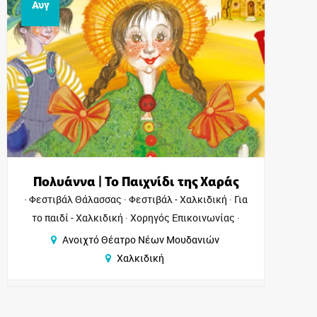
Αυγ
 Χαράς
Πλούτος του Αριστοφάνη
κιδική
Για
Φεστιβάλ Θάλασσας
Θέατρα - Χαλκιδι
ινωνίας
Φεστιβάλ - Χαλκιδική
Χορηγός Επικοινω
νιών
Ανοιχτό Θέατρο Νέων Μουδανιών
Χαλκιδική