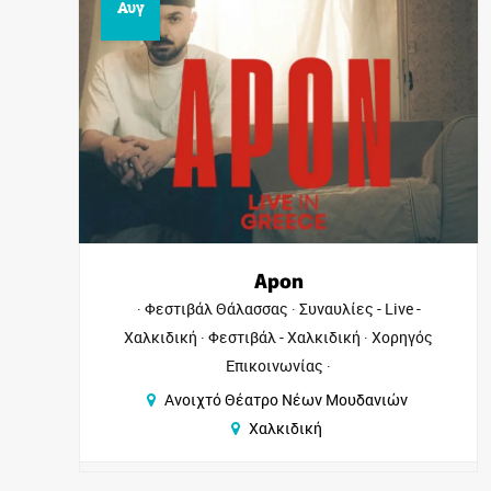
Αυγ
Αντιγόνη
υναυλίες - Live -
Φεστιβάλ Θάλασσας
Θέατρα 
λκιδική
Χορηγός
Φεστιβάλ - Χαλκιδική
Χορηγός 
ας
Ανοιχτό Θέατρο Νέων Μ
ων Μουδανιών
Χαλκιδική
κή