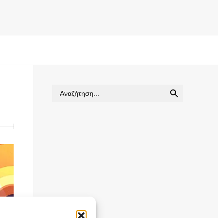
SEARCH BUTTON
Search
for: