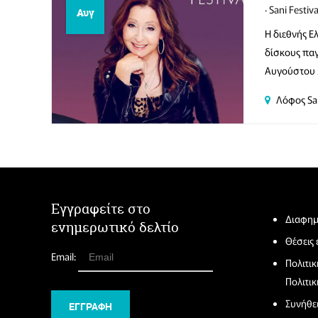
Sani Festiva
Αυγ
Η διεθνής Ε
δίσκους παγ
Αυγούστου 
Λόφος Sa
Εγγραφείτε στο
Διαφημ
ενημερωτικό δελτίο
Θέσεις
Email:
Πολιτι
Πολιτικ
Συνήθε