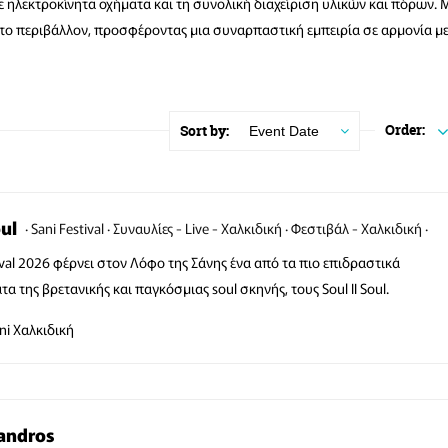
ηλεκτροκίνητα οχήματα και τη συνολική διαχείριση υλικών και πόρων. 
στο περιβάλλον, προσφέροντας μια συναρπαστική εμπειρία σε αρμονία με
Order:
Sort by:
Event Date
oul
Sani Festival
Συναυλίες - Live - Χαλκιδική
Φεστιβάλ - Χαλκιδική
tival 2026 φέρνει στον Λόφο της Σάνης ένα από τα πιο επιδραστικά
α της βρετανικής και παγκόσμιας soul σκηνής, τους Soul II Soul.
ni
Χαλκιδική
andros