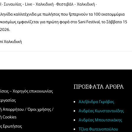
l
Συναυλίες - Live - Χαλκιδική
Φεστιβάλ - Χαλκιδική
λληνίδα καλλιτέχνιδα με πωλήσεις που ξεπερνούν τα 100 εκατομμύρια
κοσμίως εμφανίζεται για πρώτη φορά στο Sani Festival, το Σάββατο 15
2026.
ni
Χαλκιδική
ΠΡΟΣΦΑΤΑ ΑΡΘΡΑ
ίσεις – Χορηγός επικοινωνίας
 εργασίας
Αλεξάνδρα Γκράβας
κή Απορρήτου / Όροι χρήσης /
Ανδρέας Κωνσταντινίδης
ή Cookies
Ανδρέας Μπουτσικάκης
ις Ερωτήσεις
Τζίνα Φωτεινοπούλου