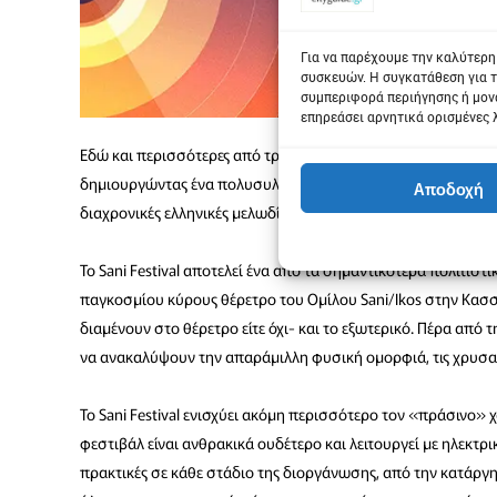
Για να παρέχουμε την καλύτερη
συσκευών. Η συγκατάθεση για τ
συμπεριφορά περιήγησης ή μονα
επηρεάσει αρνητικά ορισμένες 
Εδώ και περισσότερες από τρεις δεκαετίες, το φεστιβάλ φιλο
δημιουργώντας ένα πολυσυλλεκτικό μουσικό ταξίδι που εκτείνε
Αποδοχή
διαχρονικές ελληνικές μελωδίες, σε ένα μοναδικό φυσικό σκην
Το Sani Festival αποτελεί ένα από τα σημαντικότερα πολιτιστι
παγκοσμίου κύρους θέρετρο του Ομίλου Sani/Ikos στην Κασσ
διαμένουν στο θέρετρο είτε όχι- και το εξωτερικό. Πέρα από 
να ανακαλύψουν την απαράμιλλη φυσική ομορφιά, τις χρυσαφέ
Το Sani Festival ενισχύει ακόμη περισσότερο τον «πράσινο»
φεστιβάλ είναι ανθρακικά ουδέτερο και λειτουργεί με ηλεκτ
πρακτικές σε κάθε στάδιο της διοργάνωσης, από την κατάρ