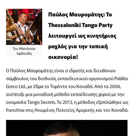
Παύλος Μαυρομάτης: Το
Thessaloniki Tango Party
λειτουργεί ως κινητήριος
μοχλός για την τοπική
Του Αθανάσιου
Ιορδανίδη
οικονομία!
Ο Παύλος Μαυρομάτης είναι ο ιδρυτής και διευθύνων
σύμβουλος του διεθνούς εκπαιδευτικού οργανισμού Pablito
Greco Ltd., με έδρα το Τορόντο του Καναδά. Από το 2006,
ανέπτυξε μια μοναδική μέθοδο εκπαίδευσης χορού με την
ονομασία Tango Secrets. Το 2013, η μέθοδος εξαπλώθηκε ως
franchise στις Ηνωμένες Πολιτείες Αμερικής και τον Καναδά.