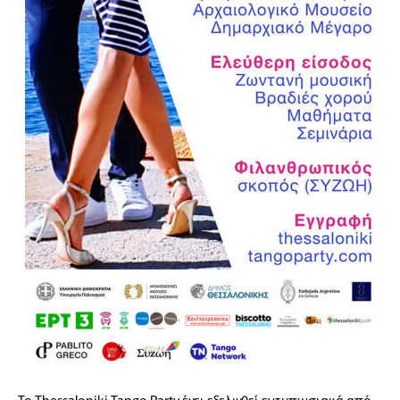
Το Thessaloniki Tango Party έχει εξελιχθεί εντυπωσιακά από