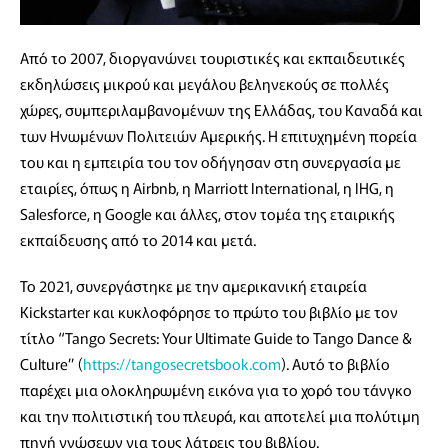
Από το 2007, διοργανώνει τουριστικές και εκπαιδευτικές
εκδηλώσεις μικρού και μεγάλου βεληνεκούς σε πολλές
χώρες, συμπεριλαμβανομένων της Ελλάδας, του Καναδά και
των Ηνωμένων Πολιτειών Αμερικής. Η επιτυχημένη πορεία
του και η εμπειρία του τον οδήγησαν στη συνεργασία με
εταιρίες, όπως η Airbnb, η Marriott International, η IHG, η
Salesforce, η Google και άλλες, στον τομέα της εταιρικής
εκπαίδευσης από το 2014 και μετά.
Το 2021, συνεργάστηκε με την αμερικανική εταιρεία
Kickstarter και κυκλοφόρησε το πρώτο του βιβλίο με τον
τίτλο “Tango Secrets: Your Ultimate Guide to Tango Dance &
Culture” (
https://tangosecretsbook.com
). Αυτό το βιβλίο
παρέχει μια ολοκληρωμένη εικόνα για το χορό του τάνγκο
και την πολιτιστική του πλευρά, και αποτελεί μια πολύτιμη
πηγή γνώσεων για τους λάτρεις του βιβλίου.