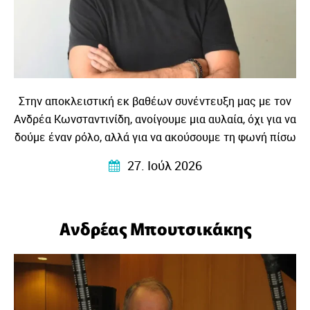
Στην αποκλειστική εκ βαθέων συνέντευξη μας με τον
Ανδρέα Κωνσταντινίδη, ανοίγουμε μια αυλαία, όχι για να
δούμε έναν ρόλο, αλλά για να ακούσουμε τη φωνή πίσω
από τη φωνή, το βλέμμα πίσω από το βλέμμα και την
27. Ιούλ 2026
ιστορία ενός ανθρώπου που συνεχίζει να
ενστερνίζεται με πίστη, ότι η σκηνή είναι πάντα το
μέρος που η ζωή γίνεται λίγο πιο φωτεινή, λίγο πιο
Ανδρέας Μπουτσικάκης
παραμυθένια, λιγκ πιο ζωντανή…