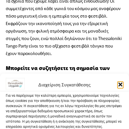
Τα σχόλια που έχουμε λάβει είναι απλώς ενθουσιώδη! Οι
συμμετέχοντες από κάθε γωνιά του κόσμου μας αναφέρουν
πόσο μαγευτική είναι η εμπειρία τους στο φεστιβάλ.
Εκφράζουν την ικανοποίησή τους για την εξαιρετική
οργάνωση, την φιλική ατμόσφαιρα και τις μοναδικές
στιγμές που ζουν, ενώ πολλοί δηλώνουν ότι το Thessaloniki
Tango Party είναι το πιο αξέχαστο φεστιβάλ τάνγκο που
έχουν παρακολουθήσει.
Μπορείτε να συζητήσετε τη σημασία των
φιλανθρωπικών πρωτοβουλιών του
Διαχείριση Συγκατάθεσης
φεστιβάλ και πώς επηρεάζουν την τοπική
Για να παρέχουμε την καλύτερη εμπειρία, χρησιμοποιούμε τεχνολογίες
κοινότητα;
όπως cookies για την αποθήκευση ή/και την πρόσβαση σε πληροφορίες
συσκευών. Η συγκατάθεση για τις εν λόγω τεχνολογίες θα μας επιτρέψει
να επεξεργαστούμε δεδομένα προσωπικού χαρακτήρα, όπως
συμπεριφορά περιήγησης ή μοναδικά αναγνωριστικά σε αυτόν τον
ιστότοπο. Η μη συγκατάθεση ή η ανάκληση της συγκατάθεσης, μπορεί να
επηρεάσει αρνητικά ορισμένες λειτουργίες και δυνατότητες.