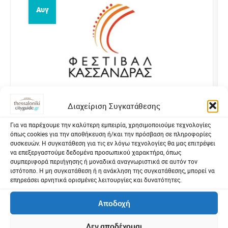
Αυγ
Διαχείριση Συγκατάθεσης
Πανσέληνες Βραδιές στην Κασσάνδρα,
Για να παρέχουμε την καλύτερη εμπειρία, χρησιμοποιούμε τεχνολογίες
όπως cookies για την αποθήκευση ή/και την πρόσβαση σε πληροφορίες
Ορφέας και Ευρυδίκη
συσκευών. Η συγκατάθεση για τις εν λόγω τεχνολογίες θα μας επιτρέψει
να επεξεργαστούμε δεδομένα προσωπικού χαρακτήρα, όπως
Γενικές Εκδηλώσεις - Χαλκιδική
Δωρεάν
συμπεριφορά περιήγησης ή μοναδικά αναγνωριστικά σε αυτόν τον
εκδηλώσεις - Χαλκιδική
Φεστιβάλ
ιστότοπο. Η μη συγκατάθεση ή η ανάκληση της συγκατάθεσης, μπορεί να
επηρεάσει αρνητικά ορισμένες λειτουργίες και δυνατότητες.
Κασσάνδρας
Φεστιβάλ - Χαλκιδική
Στο Ιερό του Άμμωνα Δία στην Καλλιθέα
Αποδοχή
παρουσιάζεται για πρώτη φορά παράσταση
Δεν αποδέχομαι