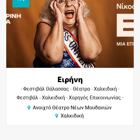
Ειρήνη
λασσας
Θέατρα - Χαλκιδική
Φεστιβάλ Θάλ
ιδική
Χορηγός Επικοινωνίας
Χαλκιδική
Φεστι
Επ
 Θέατρο Νέων Μουδανιών
Χαλκιδική
Ανοιχτό Θέ