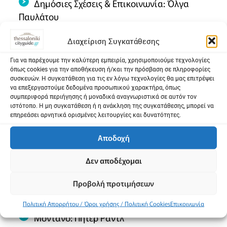
Δημόσιες Σχέσεις & Επικοινωνία: Όλγα
Παυλάτου
Παραγωγή: Θεατρικές Επιχειρήσεις Τάγαρη
Διαχείριση Συγκατάθεσης
Για να παρέχουμε την καλύτερη εμπειρία, χρησιμοποιούμε τεχνολογίες
Διανομή
όπως cookies για την αποθήκευση ή/και την πρόσβαση σε πληροφορίες
συσκευών. Η συγκατάθεση για τις εν λόγω τεχνολογίες θα μας επιτρέψει
να επεξεργαστούμε δεδομένα προσωπικού χαρακτήρα, όπως
Οθέλλος: Πυγμαλίων Δαδακαρίδης
συμπεριφορά περιήγησης ή μοναδικά αναγνωριστικά σε αυτόν τον
ιστότοπο. Η μη συγκατάθεση ή η ανάκληση της συγκατάθεσης, μπορεί να
Ιάγος: Μιχάλης Σαράντης
επηρεάσει αρνητικά ορισμένες λειτουργίες και δυνατότητες.
Αιμιλία: Στεφανία Γουλιώτη
Αποδοχή
Δυσδαιμόνα: Ιωάννα Δεμερτζίδου
Δεν αποδέχομαι
Βραβάντιος: Φώτης Θωμαΐδης
Κάσσιος: Βαγγέλης Αμπατζής
Προβολή προτιμήσεων
Ροδρίγος: Άρης Νινίκας
Πολιτική Απορρήτου / Όροι χρήσης / Πολιτική Cookies
Επικοινωνία
Μοντάνο: Πήτερ Ραντλ