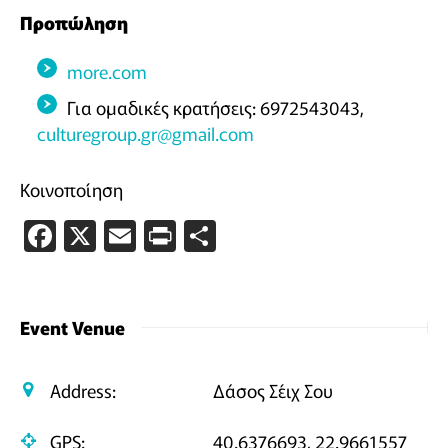
Προπώληση
more.com
Για ομαδικές κρατήσεις: 6972543043,
culturegroup.gr@gmail.com
Κοινοποίηση
Facebook
X
Email
PrintFriendly
Μοιραστείτε
Event Venue
Address:
Δάσος Σέιχ Σου
GPS:
40.6376693, 22.9661557