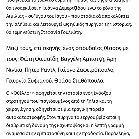
θα ενσαρκώσει η Ιωάννα Δεμερτζίδου, ενώ το ρόλο της
Αιμιλίας – συζύγου του Ιάγου – που σταδιακά αποκαλύπτει
την αλήθεια και λειτουργεί ως ηθικός πυρήνας της ιστορίας,
θα ερμηνεύσει η Στεφανία Γουλιώτη.
Μαζί τους, επί σκηνής, ένας σπουδαίος θίασος με
τους: Φώτη Θωμαΐδη, Βαγγέλη Αμπατζή, Άρη
Νινίκα, Πήτερ Ραντλ, Γιώργο Ζαφειρόπουλο,
Γεωργία Συφιανού, Θράσο Σταθόπουλο.
Ο «Οθέλλος» αφηγείται την ιστορία ενός ένδοξου
στρατηγού που, παγιδευμένος από τη ζήλια και τη
χειραγώγηση, οδηγείται σε μια τραγική πορεία
αυτοκαταστροφής. Στον πυρήνα του έργου βρίσκεται η
διαβρωτική δύναμη της καχυποψίας και η λεπτή γραμμή
ανάμεσα στην εμπιστοσύνη και την προδοσία. Παράλληλα,