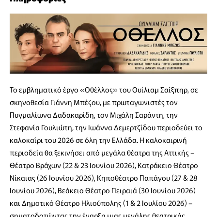
Το εμβληματικό έργο «Οθέλλος» του Ουίλιαμ Σαίξπηρ, σε
σκηνοθεσία Γιάννη Μπέζου, με πρωταγωνιστές τον
Πυγμαλίωνα Δαδακαρίδη, τον Μιχάλη Σαράντη, την
Στεφανία Γουλιώτη, την Ιωάννα Δεμερτζίδου περιοδεύει το
καλοκαίρι του 2026 σε όλη την Ελλάδα. Η καλοκαιρινή
περιοδεία θα ξεκινήσει από μεγάλα θέατρα της Αττικής –
Θέατρο Βράχων (22 & 23 Ιουνίου 2026), Κατράκειο Θέατρο
Νίκαιας (26 Ιουνίου 2026), Κηποθέατρο Παπάγου (27 & 28
Ιουνίου 2026), Βεάκειο Θέατρο Πειραιά (30 Ιουνίου 2026)
και Δημοτικό Θέατρο Ηλιούπολης (1 & 2 Ιουλίου 2026) –
σηματοδοτώντας την έναρξη μιας μεγάλης θεατρικής