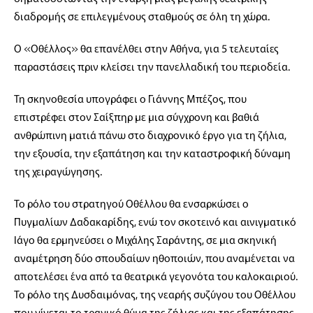
διαδρομής σε επιλεγμένους σταθμούς σε όλη τη χώρα.
Ο «Οθέλλος» θα επανέλθει στην Αθήνα, για 5 τελευταίες
παραστάσεις πριν κλείσει την πανελλαδική του περιοδεία.
Τη σκηνοθεσία υπογράφει ο Γιάννης Μπέζος, που
επιστρέφει στον Σαίξπηρ με μια σύγχρονη και βαθιά
ανθρώπινη ματιά πάνω στο διαχρονικό έργο για τη ζήλια,
την εξουσία, την εξαπάτηση και την καταστροφική δύναμη
της χειραγώγησης.
Το ρόλο του στρατηγού Οθέλλου θα ενσαρκώσει ο
Πυγμαλίων Δαδακαρίδης, ενώ τον σκοτεινό και αινιγματικό
Ιάγο θα ερμηνεύσει ο Μιχάλης Σαράντης, σε μια σκηνική
αναμέτρηση δύο σπουδαίων ηθοποιών, που αναμένεται να
αποτελέσει ένα από τα θεατρικά γεγονότα του καλοκαιριού.
Το ρόλο της Δυσδαιμόνας, της νεαρής συζύγου του Οθέλλου
που γίνεται το τραγικό θύμα της ζήλιας και της εξαπάτησης,