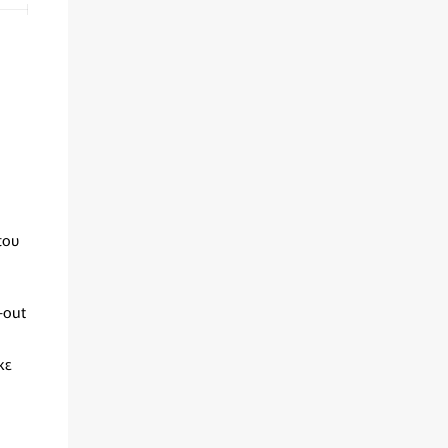
που
-out
κε