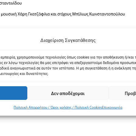
σταντινίδου
σε μουσική Χάρη Γκατζόφλια και στίχους Μπίλιως Κωνσταντοπούλου
Διαχείριση Συγκατάθεσης
 εμπειρία, χρησιμοποιούμε τεχνολογίες όπως cookies για την αποθήκευση ή/και
ις εν λόγω τεχνολογίες θα μας επιτρέψει να επεξεργαστούμε δεδομένα προσωπ
 Ανδρέας Παπαϊωάννου, Ειρήνη Πρεβεζάνου, Νίκος Χρηστίδης μαζί τους 
δικά αναγνωριστικά σε αυτόν τον ιστότοπο. Η μη συγκατάθεση ή η ανάκληση τη
λειτουργίες και δυνατότητες.
Δεν αποδέχομαι
Προβ
Πολιτική Απορρήτου / Όροι χρήσης / Πολιτική Cookies
Επικοινωνία