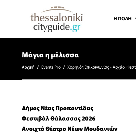
Η ΠΟΛΗ
Μάγια η μέλισσα
Αρχική
/
Events Pro
/
Χορηγός Επικοινωνίας - Αρχείο
,
Φεστ
Δήμος Νέας Προποντίδας
Φεστιβάλ Θάλασσας 2026
Ανοιχτό Θέατρο Νέων Μουδανιών