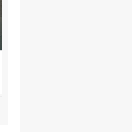
Αντιγόνη
Φεστιβάλ Θάλασσας
Θέατρα - Χαλκιδική
Φεστιβάλ
- Χαλκιδική
Χορηγός Επικοινωνίας
Ανοιχτό Θέατρο Νέων Μουδανιών
Χαλκιδική