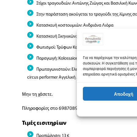
Στίχοι τραγουδιών: Αντώνης Ζιώγας και Βασιλική Κων
Στην παράσταση ακούγεται το τραγούδι της λίμνης 
Κατασκευή κοστουμιών: Ανδριάνα Λιόρα
Κατασκευή Σκηνικών: Kolossaion Productions
Φωτισμοί: Τρύφων Κεχαγιάς
Παραγωγή: Kolossaion Productions
Για να παρέχουμε την καλύτερη
συσκευών. Η συγκατάθεση για τ
Πρωταγωνιστούν: Ελευθερία Θανάση, Γεωργία Κούκα,
συμπεριφορά περιήγησης ή μονα
επηρεάσει αρνητικά ορισμένες 
circus performer Αγγελική Δεληγιάννη
Αποδοχή
Μην τη χάσετε.
Πληροφορίες στο 6987089778
Τιμές εισιτηρίων
Προπώληση: 13 €