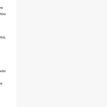
να
 που
πτα.
έναν
ια