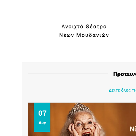
Προτειν
Δείτε όλες τ
07
Αυγ