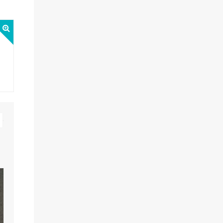
09
Αυγ