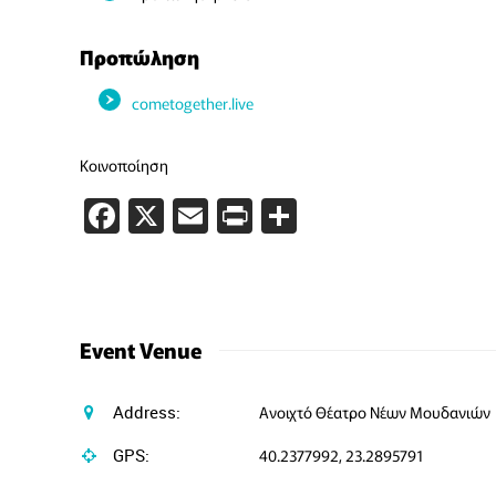
Προπώληση
cometogether.live
Κοινοποίηση
Facebook
X
Email
PrintFriendly
Μοιραστείτε
Event Venue
Address:
Ανοιχτό Θέατρο Νέων Μουδανιών
GPS:
40.2377992, 23.2895791