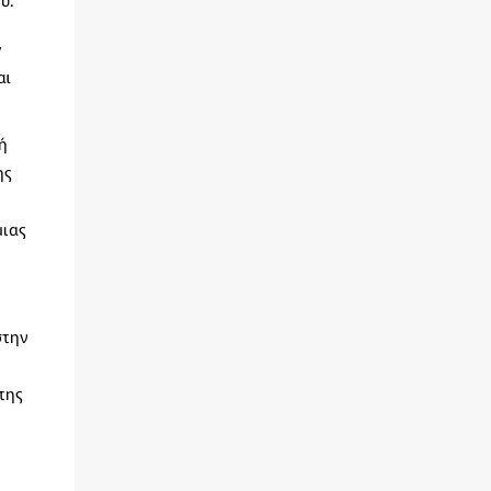
ν
αι
ή
ης
μιας
στην
της