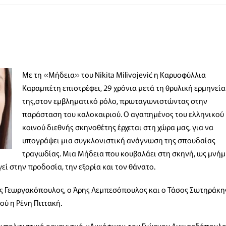
Με τη «Μήδεια» του Nikita Milivojević η Καρυοφύλλια
Καραμπέτη επιστρέφει, 29 χρόνια μετά τη θρυλική ερμηνεία
της,στον εμβληματικό ρόλο, πρωταγωνιστώντας στην
παράσταση του καλοκαιριού. Ο αγαπημένος του ελληνικού
κοινού διεθνής σκηνοθέτης έρχεται στη χώρα μας, για να
υπογράψει μια συγκλονιστική ανάγνωση της σπουδαίας
τραγωδίας. Μια Μήδεια που κουβαλάει στη σκηνή, ως μνή
εί στην προδοσία, την εξορία και τον θάνατο.
 Γεωργακόπουλος, ο Άρης Λεμπεσόπουλος και ο Τάσος Σωτηράκης
ού η Ρένη Πιττακή.
πολιτιστικό οργανισμό «Λυκόφως» του Γιώργου Λυκιαρδόπουλο