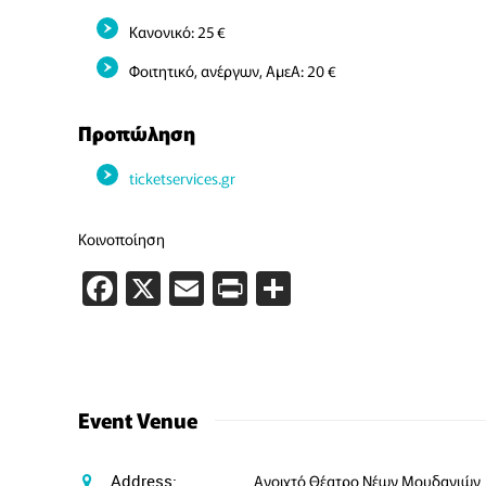
Κανονικό: 25 €
Φοιτητικό, ανέργων, ΑμεΑ: 20 €
Προπώληση
ticketservices.gr
Κοινοποίηση
Facebook
X
Email
PrintFriendly
Μοιραστείτε
Event Venue
Address:
Ανοιχτό Θέατρο Νέων Μουδανιών