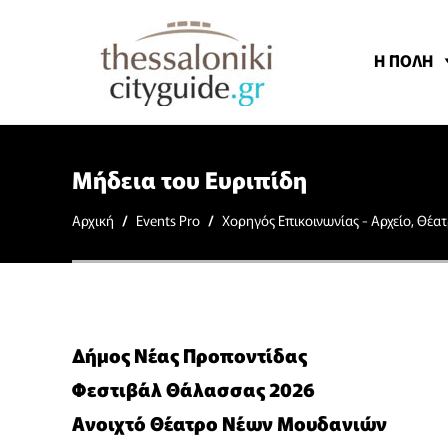
Η ΠΟΛΗ
Μήδεια του Ευριπίδη
Αρχική
/
Events Pro
/
Χορηγός Επικοινωνίας - Αρχείο
,
Θέατ
Δήμος Νέας Προποντίδας
Φεστιβάλ Θάλασσας 2026
Ανοιχτό Θέατρο Νέων Μουδανιών