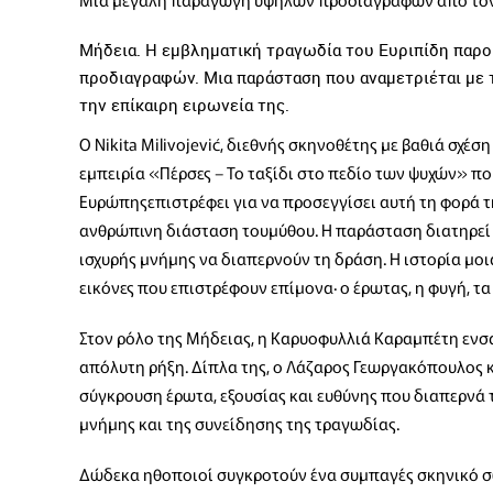
Μήδεια. Η εμβληματική τραγωδία του Ευριπίδη παρο
προδιαγραφών. Μια παράσταση που αναμετριέται με τ
την επίκαιρη ειρωνεία της.
Ο Nikita Milivojević, διεθνής σκηνοθέτης με βαθιά σχέ
εμπειρία «Πέρσες – Το ταξίδι στο πεδίο των ψυχών» π
Ευρώπηςεπιστρέφει για να προσεγγίσει αυτή τη φορά τ
ανθρώπινη διάσταση τουμύθου. Η παράσταση διατηρεί 
ισχυρής μνήμης να διαπερνούν τη δράση. Η ιστορία μοι
εικόνες που επιστρέφουν επίμονα· ο έρωτας, η φυγή, τα
Στον ρόλο της Μήδειας, η Καρυοφυλλιά Καραμπέτη εν
απόλυτη ρήξη. Δίπλα της, ο Λάζαρος Γεωργακόπουλος
σύγκρουση έρωτα, εξουσίας και ευθύνης που διαπερνά τ
μνήμης και της συνείδησης της τραγωδίας.
Δώδεκα ηθοποιοί συγκροτούν ένα συμπαγές σκηνικό σώ