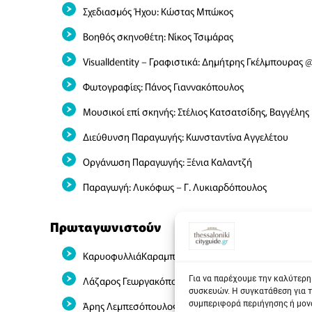
Σχεδιασμός Ήχου: Κώστας Μπώκος
Βοηθός σκηνοθέτη: Νίκος Τσιμάρας
VisualIdentity – Γραφιστικά: Δημήτρης Γκέλμπουρας 
Φωτογραφίες: Πάνος Γιαννακόπουλος
Μουσικοί επί σκηνής: Στέλιος Κατσατσίδης, Βαγγέλη
Διεύθυνση Παραγωγής: Κωνσταντίνα Αγγελέτου
Οργάνωση Παραγωγής: Ξένια Καλαντζή
Παραγωγή: Λυκόφως – Γ. Λυκιαρδόπουλος
Πρωταγωνιστούν
ΚαρυοφυλλιάΚαραμπέτη
Για να παρέχουμε την καλύτερη
Λάζαρος Γεωργακόπουλος
συσκευών. Η συγκατάθεση για τ
συμπεριφορά περιήγησης ή μονα
Άρης Λεμπεσόπουλος