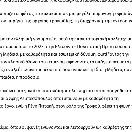
υσιάζεται φέτος το καλοκαίρι σε μια μεγάλη παραγωγή υψηλώ
ον πυρήνα της αρχαίας τραγωδίας, τη διαχρονική της ένταση κ
ση με την ελληνική γραμματεία, μετά την πρωτοποριακή καλλιτεχνικ
ου παρουσίασε το 2023 στην Ελευσίνα – Πολιτιστική Πρωτεύουσα τ
η Μήδεια, με καθαρότητα και εσωτερική δύναμη, φωτίζοντας την
τον κλασικό άξονα του κειμένου, αφήνοντας τα υπόγεια ρεύματα 
άζει να ξεδιπλώνεται μέσα από όσα ανακαλεί η ίδια η Μήδεια, σαν
 παιδιά, η προδοσία.
σαρκώνει μια γυναίκα που αγάπησε ολοκληρωτικά και οδηγήθηκε 
 και ο Άρης Λεμπεσόπουλος αποτυπώνουν με καθαρότητα τη
ο έργο, ενώ η Ρένη Πιττακή, στον ρόλο της Τροφού, φέρει τη φωνή 
μα, όπου οι φωνές ενώνονται και λειτουργούν ως καθρέφτης της