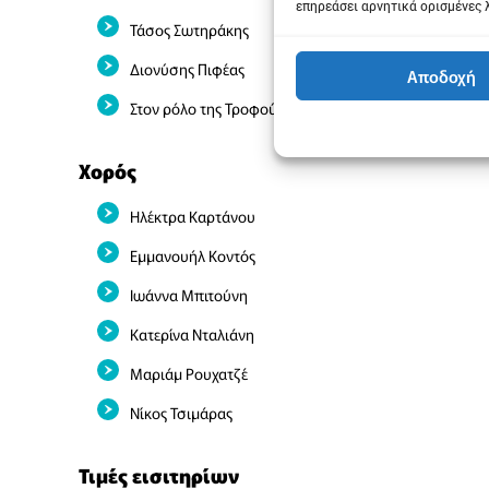
επηρεάσει αρνητικά ορισμένες 
Τάσος Σωτηράκης
Διονύσης Πιφέας
Αποδοχή
Στον ρόλο της Τροφού η Ρένη Πιττακή
Χορός
Ηλέκτρα Καρτάνου
Εμμανουήλ Κοντός
Ιωάννα Μπιτούνη
Κατερίνα Νταλιάνη
Μαριάμ Ρουχατζέ
Νίκος Τσιμάρας
Τιμές εισιτηρίων