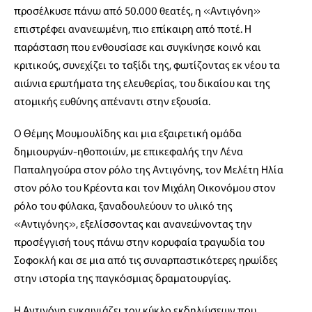
προσέλκυσε πάνω από 50.000 θεατές, η «Αντιγόνη»
επιστρέφει ανανεωμένη, πιο επίκαιρη από ποτέ. Η
παράσταση που ενθουσίασε και συγκίνησε κοινό και
κριτικούς, συνεχίζει το ταξίδι της, φωτίζοντας εκ νέου τα
αιώνια ερωτήματα της ελευθερίας, του δικαίου και της
ατομικής ευθύνης απέναντι στην εξουσία.
O Θέμης Μουμουλίδης και μια εξαιρετική ομάδα
δημιουργών-ηθοποιών, με επικεφαλής την Λένα
Παπαληγούρα στον ρόλο της Αντιγόνης, τον Μελέτη Ηλία
στον ρόλο του Κρέοντα και τον Μιχάλη Οικονόμου στον
ρόλο του φύλακα, ξαναδουλεύουν το υλικό της
«Αντιγόνης», εξελίσσοντας και ανανεώνοντας την
προσέγγισή τους πάνω στην κορυφαία τραγωδία του
Σοφοκλή και σε μια από τις συναρπαστικότερες ηρωίδες
στην ιστορία της παγκόσμιας δραματουργίας.
Η Αντιγόνη εγκαινιάζει τον κύκλο εκδηλώσεων που