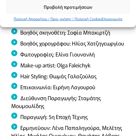
Φωτισμοί: Νίκος Σωτηρόπουλος
Προβολή προτιμήσεων
Αγγλικοί υπέρτιτλοι (μετάφραση): Μενέλαος
Πολιτική Απορρήτου / Όροι χρήσης / Πολιτική Cookies
Επικοινωνία
Καραντζάς
Βοηθός σκηνοθέτη: Σοφία Μπακιρτζή
Βοηθός χορογράφου: Ηλίας Χατζηγεωργίου
Φωτογραφίες: Ελίνα Γιουνανλή
Make-up artist: Olga Faleichyk
Hair Styling: Θωμάς Γαλαζούλας
Επικοινωνία: Ειρήνη Λαγουρού
Διεύθυνση Παραγωγής: Σταμάτης
Μουμουλίδης
Παραγωγή: 5η Εποχή Τέχνης
Ερμηνεύουν: Λένα Παπαληγούρα, Μελέτης
Ηλίας, Μιχάλης Οικονόμου, Θανάσης Δόβρης,