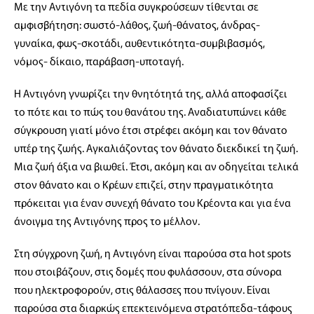
Με την Αντιγόνη τα πεδία συγκρούσεων τίθενται σε
αμφισβήτηση: σωστό-λάθος, ζωή-θάνατος, άνδρας-
γυναίκα, φως-σκοτάδι, αυθεντικότητα-συμβιβασμός,
νόμος- δίκαιο, παράβαση-υποταγή.
Η Αντιγόνη γνωρίζει την θνητότητά της, αλλά αποφασίζει
το πότε και το πώς του θανάτου της. Αναδιατυπώνει κάθε
σύγκρουση γιατί μόνο έτσι στρέφει ακόμη και τον θάνατο
υπέρ της ζωής. Αγκαλιάζοντας τον θάνατο διεκδικεί τη ζωή.
Μια ζωή άξια να βιωθεί. Έτσι, ακόμη και αν οδηγείται τελικά
στον θάνατο και ο Κρέων επιζεί, στην πραγματικότητα
πρόκειται για έναν συνεχή θάνατο του Κρέοντα και για ένα
άνοιγμα της Αντιγόνης προς το μέλλον.
Στη σύγχρονη ζωή, η Αντιγόνη είναι παρούσα στα hot spots
που στοιβάζουν, στις δομές που φυλάσσουν, στα σύνορα
που ηλεκτροφορούν, στις θάλασσες που πνίγουν. Είναι
παρούσα στα διαρκώς επεκτεινόμενα στρατόπεδα-τάφους