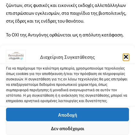
ζώντων, στις φυσικές και εικονικές εκδοχές αλλεπάλληλων
επιστρώσεων εγκλεισμών, στα παιχνίδια της βιοπολιτικής,
στις έδρες και τις ενέδρες του θανάτου.
Το ΟΧΙ της Αντιγόνης ορθώνεται ως η απόλυτη κατάφαση.
Συντελεστές
Διαχείριση Συγκατάθεσης
Μετάφραση: Παναγιώτα Πανταζή
Για να παρέχουμε την καλύτερη εμπειρία, χρησιμοποιούμε τεχνολογίες
όπως cookies για την αποθήκευση ή/και την πρόσβαση σε πληροφορίες
Σκηνοθεσία: Θέμης Μουμουλίδης
συσκευών. Η συγκατάθεση για τις εν λόγω τεχνολογίες θα μας επιτρέψει
να επεξεργαστούμε δεδομένα προσωπικού χαρακτήρα, όπως
Σκηνικό: Μικαέλα Λιακατά
συμπεριφορά περιήγησης ή μοναδικά αναγνωριστικά σε αυτόν τον
ιστότοπο. Η μη συγκατάθεση ή η ανάκληση της συγκατάθεσης, μπορεί να
Κοστούμια: Βασιλική Σύρμα
επηρεάσει αρνητικά ορισμένες λειτουργίες και δυνατότητες.
Μουσική: Σταύρος Γασπαράτος
Αποδοχή
Επιμέλεια κίνησης – Χορογραφία: Πατρίσια
Απέργη
Δεν αποδέχομαι