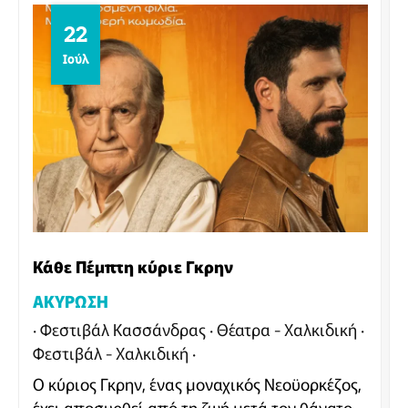
22
Ιούλ
Κάθε Πέμπτη κύριε Γκρην
ΑΚΥΡΩΣΗ
Φεστιβάλ Κασσάνδρας
Θέατρα - Χαλκιδική
Φεστιβάλ - Χαλκιδική
Ο κύριος Γκρην, ένας μοναχικός Νεοϋορκέζος,
έχει αποσυρθεί από τη ζωή μετά τον θάνατο