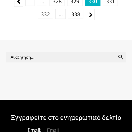
1
…
328
329
330
331
332
…
338
SEARCH BUTTON
Search
for:
Εγγραφείτε στο ενημερωτικό δελτίο
Email: