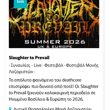
Ιούλ
Slaughter to Prevail
Συναυλίες - Live
Φεστιβάλ
Φεστιβάλ Μονής
Λαζαριστών
Το απόλυτο φαινόμενο του deathcore
επιστρέφει πιο δυνατό από ποτέ! Οι Slaughter
to Prevail ξεκινούν καλοκαιρινή περιοδεία σε
Ηνωμένο Βασίλειο & Ευρώπη το 2026,
παρουσιάζοντας το νέο τους άλμπουμ Grizzly,
Δυτική Θεσσαλονίκη
Μονή Λαζαριστών