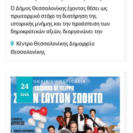
Ο Δήμος Θεσσαλονίκης έχοντας θέσει ως
πρωταρχικό στόχο τη διατήρηση της
ιστορικής μνήμης και την προάσπιση των
δημοκρατικών αξιών, διοργανώνει την
Παρασκευή 24 Ιουλίου 2026, στις 20:00, στο
Κέντρο Θεσσαλονίκης
Δημαρχείο
χώρο του Δημαρχείου Θεσσαλονίκης, τη
Θεσσαλονίκης
«Γιορτή της Δημοκρατίας», μια ξεχωριστή
μουσική εκδήλωση αφιερωμένη στη
συμπλήρωση 52 ετών από την
Αποκατάσταση της Δημοκρατίας στην
Ελλάδα, στις 24 Ιουλίου 1974.
24
Ιούλ