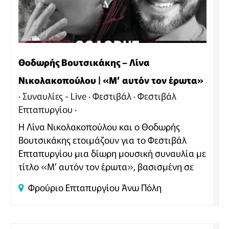
Θοδωρής Βουτσικάκης – Λίνα
Νικολακοπούλου | «Μ’ αυτόν τον έρωτα»
Συναυλίες - Live
Φεστιβάλ
Φεστιβάλ
Επταπυργίου
Η Λίνα Νικολακοπούλου και ο Θοδωρής
Βουτσικάκης ετοιμάζουν για το Φεστιβάλ
Επταπυργίου μια δίωρη μουσική συναυλία με
τίτλο «Μ’ αυτόν τον έρωτα», βασισμένη σε
τραγούδια και μουσικές που φέρουν τη φλόγα
Φρούριο Επταπυργίου
Άνω Πόλη
του έρωτα και τη δύναμη της αγάπης.