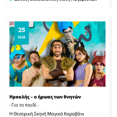
που κυκλοφόρησε τον Ιούλιο του 2025 μέσω
της Sumerian Records.
25
Ιούλ
Ηρακλής – ο ήρωας των θνητών
Για το παιδί
Η Θεατρική Σκηνή Μαγικό Καραβάνι