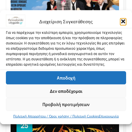
Διαχείριση Συγκατάθεσης
Ο σώζων εαυτόν σωθήτω
Για να παρέχουμε την καλύτερη εμπειρία, χρησιμοποιούμε τεχνολογίες
Φεστιβάλ Κασσάνδρας
Θέατρα - Χαλκιδική
όπως cookies για την αποθήκευση ή/και την πρόσβαση σε πληροφορίες
συσκευών. Η συγκατάθεση για τις εν λόγω τεχνολογίες θα μας επιτρέψει
Φεστιβάλ - Χαλκιδική
να επεξεργαστούμε δεδομένα προσωπικού χαρακτήρα, όπως
συμπεριφορά περιήγησης ή μοναδικά αναγνωριστικά σε αυτόν τον
Η Stages Network – Αθηναϊκά Θέατρα
ιστότοπο. Η μη συγκατάθεση ή η ανάκληση της συγκατάθεσης, μπορεί να
παρουσιάζουν σε καλοκαιρινή περιοδεία την
επηρεάσει αρνητικά ορισμένες λειτουργίες και δυνατότητες.
κωμωδία του Eduardo de Filippo «Ο Σώζων
Αποδοχή
Εαυτόν Σωθήτω», σε σκηνοθεσία Ταμίλλα
Κουλίεβα και ένα μεγάλο θίασο
Αμφιθέατρο Σίβηρης
Χαλκιδική
Δεν αποδέχομαι
πρωταγωνιστών.
Προβολή προτιμήσεων
Πολιτική Απορρήτου / Όροι χρήσης / Πολιτική Cookies
Επικοινωνία
25