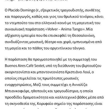
Ο Placido Domingo Jr., εξαιρετικός τραγουδιστής, συνθέτης
και παραγωγός, καθώς και γιος του θρυλικού τενόρου, κάνει
το ντεμπούτο του στο ελληνικό κοινό με τη μαγευτική του
συναυλιακή παράσταση «Volver – Anima Tango». Μία
αξέχαστη εμπειρία που θα επισκεφθεί τη Θεσσαλονίκη,
συνδυάζοντας μουσική, θέατρο και χορό, εμπνευσμένα από
τη μαγεία και το πάθος του αργεντίνικου τάνγκο.
Η παράσταση θα πραγματοποιηθεί με τη συμμετοχή του
Buenos Aires Café Sextet, υπό τη διεύθυνση του βιρτουόζου
ακορντεονίστα και μπαντονεονίστα Κριστιάνο Λουί, ο
οποίος επιμελείται τις πρωτότυπες μουσικές
ενορχηστρώσεις. Μαζί τους συμμετέχει η Ανναλίζα
Μπιανκοφιόρε, ηθοποιός και τραγουδίστρια, η οποία
προσδίδει δραματικότητα και καλλιτεχνικό βάθος μέσα από
τη σκηνοθεσία της. Κορυφαίο σημείο της παράστασης είναι