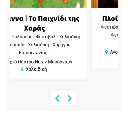
Πλούτος του Αριστοφάνη
Φεστιβάλ Θάλασσας
Θέατρα - Χαλκιδική
Φεστιβάλ - Χαλκιδική
Χορηγός
ή
Επικοινωνίας
Ανοιχτό Θέατρο Νέων Μουδανιών
Χαλκιδική