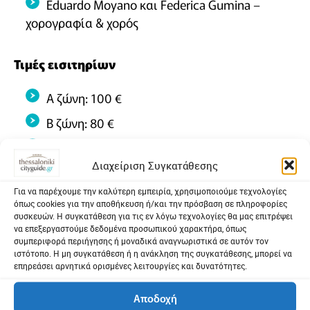
Eduardo Moyano και Federica Gumina –
χορογραφία & χορός
Τιμές εισιτηρίων
Α ζώνη: 100 €
Β ζώνη: 80 €
Γ ζώνη: 60 €
Διαχείριση Συγκατάθεσης
Δ ζώνη: 40 €
Για να παρέχουμε την καλύτερη εμπειρία, χρησιμοποιούμε τεχνολογίες
Ε ζώνη: 20 €
όπως cookies για την αποθήκευση ή/και την πρόσβαση σε πληροφορίες
συσκευών. Η συγκατάθεση για τις εν λόγω τεχνολογίες θα μας επιτρέψει
να επεξεργαστούμε δεδομένα προσωπικού χαρακτήρα, όπως
Προπώληση
συμπεριφορά περιήγησης ή μοναδικά αναγνωριστικά σε αυτόν τον
ιστότοπο. Η μη συγκατάθεση ή η ανάκληση της συγκατάθεσης, μπορεί να
επηρεάσει αρνητικά ορισμένες λειτουργίες και δυνατότητες.
more.com
Αποδοχή