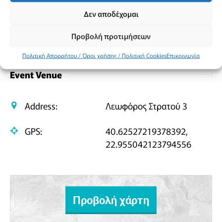
Κοινοποίηση
Δεν αποδέχομαι
Facebook
X
Email
PrintFriendly
Μοιραστείτε
Προβολή προτιμήσεων
Πολιτική Απορρήτου / Όροι χρήσης / Πολιτική Cookies
Επικοινωνία
Event Venue
Address:
Λεωφόρος Στρατού 3
GPS:
40.62527219378392,
22.955042123794556
Προβολή χάρτη