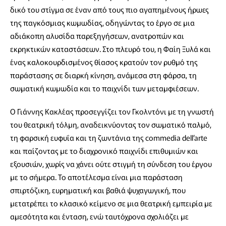
δικό του στίγμα σε έναν από τους πιο αγαπημένους ήρωες
της παγκόσμιας κωμωδίας, οδηγώντας το έργο σε μια
αδιάκοπη αλυσίδα παρεξηγήσεων, ανατροπών και
εκρηκτικών καταστάσεων. Στο πλευρό του, η Φαίη Ξυλά και
ένας καλοκουρδισμένος θίασος κρατούν τον ρυθμό της
παράστασης σε διαρκή κίνηση, ανάμεσα στη φάρσα, τη
σωματική κωμωδία και το παιχνίδι των μεταμφιέσεων.
Ο Γιάννης Κακλέας προσεγγίζει τον Γκολντόνι με τη γνωστή
του θεατρική τόλμη, αναδεικνύοντας τον σωματικό παλμό,
τη φαρσική ευφυΐα και τη ζωντάνια της commedia dell’arte
και παίζοντας με το διαχρονικό παιχνίδι επιθυμιών και
εξουσιών, χωρίς να χάνει ούτε στιγμή τη σύνδεση του έργου
με το σήμερα. Το αποτέλεσμα είναι μια παράσταση
σπιρτόζικη, ευρηματική και βαθιά ψυχαγωγική, που
μετατρέπει το κλασικό κείμενο σε μια θεατρική εμπειρία με
αμεσότητα και ένταση, ενώ ταυτόχρονα σχολιάζει με