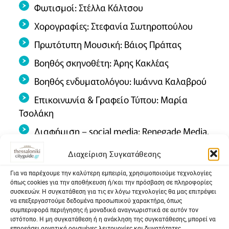
Φωτισμοί: Στέλλα Κάλτσου
Χορογραφίες: Στεφανία Σωτηροπούλου
Πρωτότυπη Μουσική: Βάιος Πράπας
Βοηθός σκηνοθέτη: Άρης Κακλέας
Βοηθός ενδυματολόγου: Ιωάννα Καλαβρού
Επικοινωνία & Γραφείο Τύπου: Μαρία
Τσολάκη
Διαφήμιση – social media: Renegade Media,
Βασίλης Ζαρκαδούλας
Διαχείριση Συγκατάθεσης
Διεύθυνση Παραγωγής: Έφη Πανουργιά,
Για να παρέχουμε την καλύτερη εμπειρία, χρησιμοποιούμε τεχνολογίες
Μοίρα Αγνή , Αλεξάνδρα Μήτσου
όπως cookies για την αποθήκευση ή/και την πρόσβαση σε πληροφορίες
συσκευών. Η συγκατάθεση για τις εν λόγω τεχνολογίες θα μας επιτρέψει
Φωτογραφίες promo: Ελίνα Γιουνανλή
να επεξεργαστούμε δεδομένα προσωπικού χαρακτήρα, όπως
συμπεριφορά περιήγησης ή μοναδικά αναγνωριστικά σε αυτόν τον
Φωτογραφίες παράστασης: Πάτροκλος
ιστότοπο. Η μη συγκατάθεση ή η ανάκληση της συγκατάθεσης, μπορεί να
Σκαφίδας
επηρεάσει αρνητικά ορισμένες λειτουργίες και δυνατότητες.