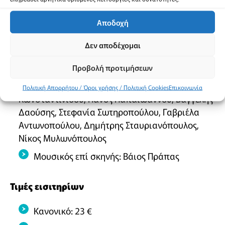
Παραγωγή: ARISE ENTERTAINMENT &
Αποδοχή
ΘΕΑΤΡΟΥ ΤΕΧΝΗ Ε.Ε.
Δεν αποδέχομαι
Παίζουν οι ηθοποιοί: Βασίλης
Χαραλαμπόπουλος, Φαίη Ξυλά, Γιωργής
Προβολή προτιμήσεων
Τσαμπουράκης, Γιώργος Ψυχογυιός, Άρης
Κακλέας, Φραγκίσκη Μουστάκη, Μένη
Πολιτική Απορρήτου / Όροι χρήσης / Πολιτική Cookies
Επικοινωνία
Κωνσταντινίδου, Πάνος Παπαϊωάννου, Βαγγέλης
Δαούσης, Στεφανία Σωτηροπούλου, Γαβριέλα
Αντωνοπούλου, Δημήτρης Σταυριανόπουλος,
Νίκος Μυλωνόπουλος
Μουσικός επί σκηνής: Βάιος Πράπας
Τιμές εισιτηρίων
Κανονικό: 23 €