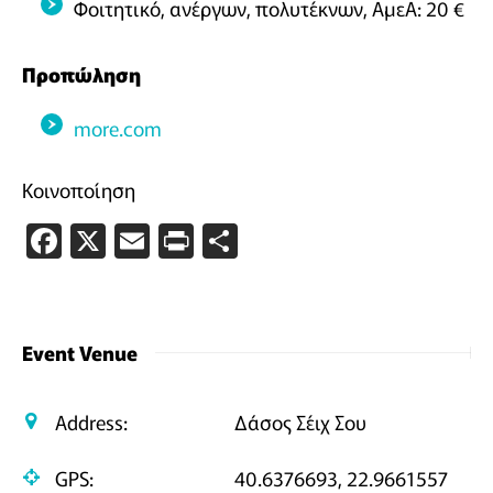
Φοιτητικό, ανέργων, πολυτέκνων, ΑμεΑ: 20 €
Προπώληση
more.com
Κοινοποίηση
Facebook
X
Email
PrintFriendly
Μοιραστείτε
Event Venue
Address:
Δάσος Σέιχ Σου
GPS:
40.6376693, 22.9661557