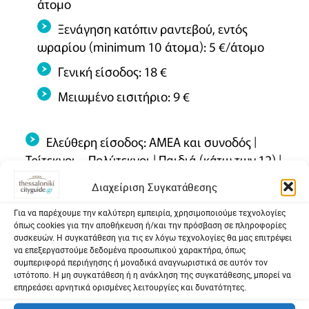
άτομο
Ξενάγηση κατόπιν ραντεβού, εντός
ωραρίου (minimum 10 άτομα): 5 €/άτομο
Γενική είσοδος: 18 €
Μειωμένο εισιτήριο: 9 €
Ελεύθερη είσοδος: ΑΜΕΑ και συνοδός |
Τρίτεκνοι – Πολύτεκνοι | Παιδιά (κάτω των 12) |
Φοιτητές Σχολής Καλών Τεχνών, Ιστορίας &
Διαχείριση Συγκατάθεσης
Αρχαιολογίας, Αρχιτεκτονικής, Συντήρησης
Έργων Τέχνης, Ξεναγών Ε.Ο.Τ. | Καθηγητές
Για να παρέχουμε την καλύτερη εμπειρία, χρησιμοποιούμε τεχνολογίες
όπως cookies για την αποθήκευση ή/και την πρόσβαση σε πληροφορίες
Ιστορίας της Τέχνης, Καθηγητές Αρχιτεκτονικής,
συσκευών. Η συγκατάθεση για τις εν λόγω τεχνολογίες θα μας επιτρέψει
Καθηγητές Σχολής Καλών Τεχνών | Κάτοχοι
να επεξεργαστούμε δεδομένα προσωπικού χαρακτήρα, όπως
συμπεριφορά περιήγησης ή μοναδικά αναγνωριστικά σε αυτόν τον
κάρτας Ελευθέρας Εισόδου | Μέλη Επιμελητηρίου
ιστότοπο. Η μη συγκατάθεση ή η ανάκληση της συγκατάθεσης, μπορεί να
Εικαστικών Τεχνών Ελλάδος, Ε.Ε, Ε.Ο.Χ |
επηρεάσει αρνητικά ορισμένες λειτουργίες και δυνατότητες.
Δημοσιογράφοι | Υπηρετούντες τη στρατιωτική