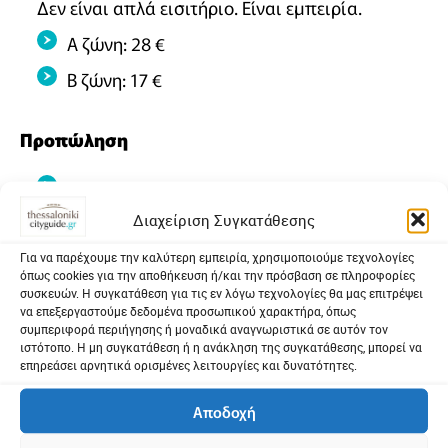
Δεν είναι απλά εισιτήριο. Είναι εμπειρία.
A ζώνη: 28 €
Β ζώνη: 17 €
Προπώληση
more.com
Διαχείριση Συγκατάθεσης
Για Ομαδικές Κρατήσεις:
Για να παρέχουμε την καλύτερη εμπειρία, χρησιμοποιούμε τεχνολογίες
Κώστας Μπάλτας – Γιώτα Καραίσκου –
όπως cookies για την αποθήκευση ή/και την πρόσβαση σε πληροφορίες
Κατερίνα Σταθάτου: 2111026277 & 2102117240
συσκευών. Η συγκατάθεση για τις εν λόγω τεχνολογίες θα μας επιτρέψει
να επεξεργαστούμε δεδομένα προσωπικού χαρακτήρα, όπως
(Δευτέρα – Παρασκευή: 10:00 -19:00). Εmail
συμπεριφορά περιήγησης ή μοναδικά αναγνωριστικά σε αυτόν τον
Τμήματος Ομαδικών Κρατήσεων:
ιστότοπο. Η μη συγκατάθεση ή η ανάκληση της συγκατάθεσης, μπορεί να
επηρεάσει αρνητικά ορισμένες λειτουργίες και δυνατότητες.
reservations@a-th.gr
Αποδοχή