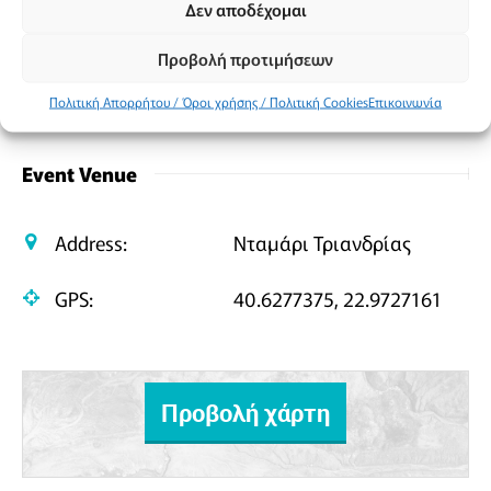
Κοινοποίηση
Δεν αποδέχομαι
Facebook
X
Email
PrintFriendly
Μοιραστείτε
Προβολή προτιμήσεων
Πολιτική Απορρήτου / Όροι χρήσης / Πολιτική Cookies
Επικοινωνία
Event Venue
Address:
Νταμάρι Τριανδρίας
GPS:
40.6277375, 22.9727161
Προβολή χάρτη