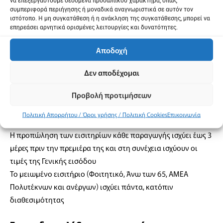
A’ Διάζωμα: 25 €
συμπεριφορά περιήγησης ή μοναδικά αναγνωριστικά σε αυτόν τον
Β’ Διάζωμα: 22 €
ιστότοπο. Η μη συγκατάθεση ή η ανάκληση της συγκατάθεσης, μπορεί να
επηρεάσει αρνητικά ορισμένες λειτουργίες και δυνατότητες.
Γ’ Διάζωμα
Αποδοχή
Κανονικό: 22 €
Δεν αποδέχομαι
Μειωμένο: 16 €
Προβολή προτιμήσεων
Πολιτική Απορρήτου / Όροι χρήσης / Πολιτική Cookies
Επικοινωνία
Η προπώληση των εισιτηρίων κάθε παραγωγής ισχύει έως 3
μέρες πριν την πρεμιέρα της και στη συνέχεια ισχύουν οι
τιμές της Γενικής εισόδου
Το μειωμένο εισιτήριο (Φοιτητικό, Άνω των 65, ΑΜΕΑ
Πολυτέκνων και ανέργων) ισχύει πάντα, κατόπιν
διαθεσιμότητας