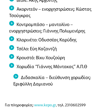
Ακορντεόν – ενορχηστρώσεις: Κώστας
Τσούγκρας
Κοντραμπάσο – μαντολίνο –
ενορχηστρώσεις: Γιάννης Πολυμενέρης
Κλαρινέτο: Οδυσσέας Καρύδης
Τσέλο: Εύη Καζαντζή
Κρουστά: Βίκυ Χουζούρη
Χορωδία “Γιάννης Μάντακας” Α.Π.Θ
Διδασκαλία – διεύθυνση χορωδίας:
Εριφύλλη Δαμιανού
Για πληροφορίες:
www.kepo.gr
, τηλ. 2310602599