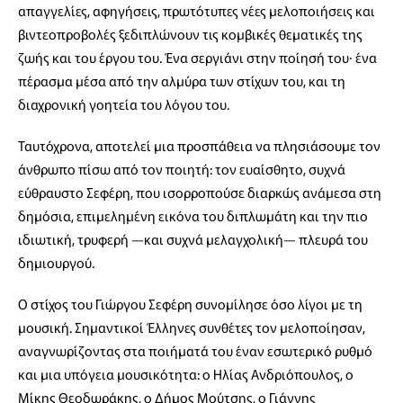
απαγγελίες, αφηγήσεις, πρωτότυπες νέες μελοποιήσεις και
βιντεοπροβολές ξεδιπλώνουν τις κομβικές θεματικές της
ζωής και του έργου του. Ένα σεργιάνι στην ποίησή του∙ ένα
πέρασμα μέσα από την αλμύρα των στίχων του, και τη
διαχρονική γοητεία του λόγου του.
Ταυτόχρονα, αποτελεί μια προσπάθεια να πλησιάσουμε τον
άνθρωπο πίσω από τον ποιητή: τον ευαίσθητο, συχνά
εύθραυστο Σεφέρη, που ισορροπούσε διαρκώς ανάμεσα στη
δημόσια, επιμελημένη εικόνα του διπλωμάτη και την πιο
ιδιωτική, τρυφερή —και συχνά μελαγχολική— πλευρά του
δημιουργού.
Ο στίχος του Γιώργου Σεφέρη συνομίλησε όσο λίγοι με τη
μουσική. Σημαντικοί Έλληνες συνθέτες τον μελοποίησαν,
αναγνωρίζοντας στα ποιήματά του έναν εσωτερικό ρυθμό
και μια υπόγεια μουσικότητα: ο Ηλίας Ανδριόπουλος, ο
Μίκης Θεοδωράκης, ο Δήμος Μούτσης, ο Γιάννης