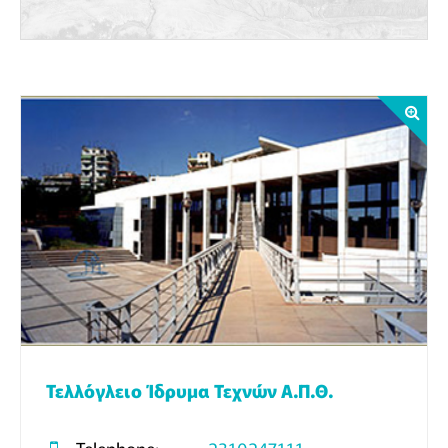
Τελλόγλειο Ίδρυμα Τεχνών Α.Π.Θ.