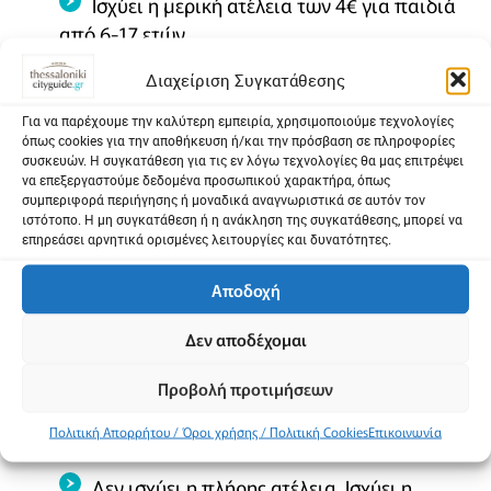
Ισχύει η μερική ατέλεια των 4€ για παιδιά
από 6-17 ετών.
Διαχείριση Συγκατάθεσης
Σχολικές επισκέψεις
Για να παρέχουμε την καλύτερη εμπειρία, χρησιμοποιούμε τεχνολογίες
Για τις σχολικές επισκέψεις είναι απαραίτητη η
όπως cookies για την αποθήκευση ή/και την πρόσβαση σε πληροφορίες
τηλεφωνική κράτηση στην υποδοχή
συσκευών. Η συγκατάθεση για τις εν λόγω τεχνολογίες θα μας επιτρέψει
να επεξεργαστούμε δεδομένα προσωπικού χαρακτήρα, όπως
(2310247111) ή στο Τμήμα Eκπαιδευτικών
συμπεριφορά περιήγησης ή μοναδικά αναγνωριστικά σε αυτόν τον
Προγραμμάτων (2310991614).
ιστότοπο. Η μη συγκατάθεση ή η ανάκληση της συγκατάθεσης, μπορεί να
επηρεάσει αρνητικά ορισμένες λειτουργίες και δυνατότητες.
Τιμή εισιτηρίου για μαθητές: 2 € (για μία
Αποδοχή
έκθεση) & 4 € (για δύο εκθέσεις)
ΙΕΚ: 2,50 € (για μία έκθεση), 5 € (για δύο
Δεν αποδέχομαι
εκθέσεις)
Προβολή προτιμήσεων
Πολιτική Απορρήτου / Όροι χρήσης / Πολιτική Cookies
Επικοινωνία
Εκδηλώσεις
Δεν ισχύει η πλήρης ατέλεια. Ισχύει η