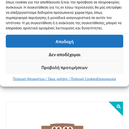
όπως cookies για την αποθήκευση ή/και την πρόσβαση σε πληροφορίες
Event Venue
συσκευών. Η συγκατάθεση για τις εν λόγω τεχνολογίες θα μας επιτρέψει
να επεξεργαστούμε δεδομένα προσωπικού χαρακτήρα, όπως
συμπεριφορά περιήγησης ή μοναδικά αναγνωριστικά σε αυτόν τον
Address:
25ης Μαρτίου και Παραλία
ιστότοπο. Η μη συγκατάθεση ή η ανάκληση της συγκατάθεσης, μπορεί να
επηρεάσει αρνητικά ορισμένες λειτουργίες και δυνατότητες.
GPS:
40.598346, 22.948513
Αποδοχή
Δεν αποδέχομαι
Προβολή προτιμήσεων
Προβολή χάρτη
Πολιτική Απορρήτου / Όροι χρήσης / Πολιτική Cookies
Επικοινωνία