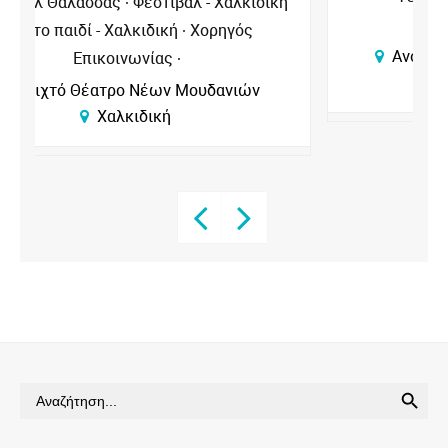
ή
Επικοινωνίας
Ανοιχτό Θέατρο Νέων Μουδανιών
Χαλκιδική
SEARCH BUTTON
Search
for: