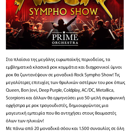
Στα πλαίσια της μεγάλης ευρωπαϊκής περιοδείας, τα
εμβληματικά κλασικά ροκ κομμάτια και διαχρονικοί ύμνοι
ροκ θα ζωντανέψουν σε μοναδικό Rock Sympho Show! Τις
μεγαλύτερες επιτυχίες των θρυλικών αστέρων του ροκ όπως
Queen, Bon Jovi, Deep Purple, Coldplay, AC/DC, Metallica,
Scorpions και άλλων θα ερμηνεύσει μια 50-μελή συμφωνική
ορχήστρα με ροκ τραγουδιστές, δημιουργώντας μια
μαγευτική εμπειρία που θα αντηχήσει στους θαυμαστές
όλων των ηλικιών!
Με πάνω από 20 μοναδικά σόου και 1.500 συναυλίες σε όλη