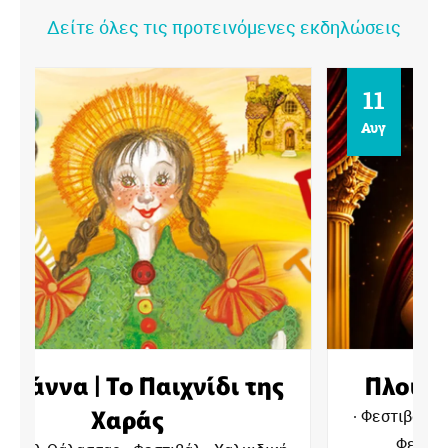
Δείτε όλες τις προτεινόμενες εκδηλώσεις
11
Αυγ
Πλούτος του Αριστοφάνη
Φεστιβάλ Θάλασσας
Θέατρα - Χαλκιδική
Φεστιβάλ - Χαλκιδική
Χορηγός