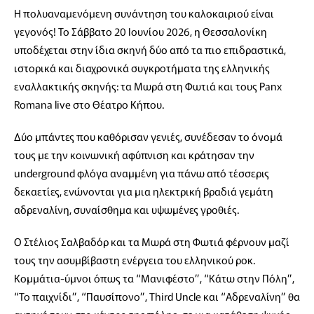
Η πολυαναμενόμενη συνάντηση του καλοκαιριού είναι
γεγονός! Το Σάββατο 20 Ιουνίου 2026, η Θεσσαλονίκη
υποδέχεται στην ίδια σκηνή δύο από τα πιο επιδραστικά,
ιστορικά και διαχρονικά συγκροτήματα της ελληνικής
εναλλακτικής σκηνής: τα Μωρά στη Φωτιά και τους Panx
Romana live στο Θέατρο Κήπου.
Δύο μπάντες που καθόρισαν γενιές, συνέδεσαν το όνομά
τους με την κοινωνική αφύπνιση και κράτησαν την
underground φλόγα αναμμένη για πάνω από τέσσερις
δεκαετίες, ενώνονται για μια ηλεκτρική βραδιά γεμάτη
αδρεναλίνη, συναίσθημα και υψωμένες γροθιές.
Ο Στέλιος Σαλβαδόρ και τα Μωρά στη Φωτιά φέρνουν μαζί
τους την ασυμβίβαστη ενέργεια του ελληνικού ροκ.
Κομμάτια-ύμνοι όπως τα “Μανιφέστο”, “Κάτω στην Πόλη”,
“Το παιχνίδι”, “Παυσίπονο”, Third Uncle και “Αδρεναλίνη” θα