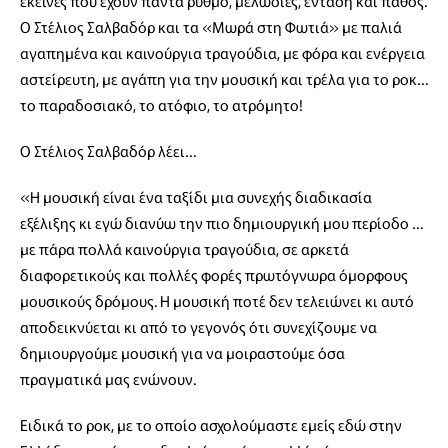
εκείνες που έχουν πάντα ρυθμό, μελωδίες, ένταση και πάθος.
Ο Στέλιος Σαλβαδόρ και τα «Μωρά στη Φωτιά» με παλιά
αγαπημένα και καινούργια τραγούδια, με φόρα και ενέργεια
αστείρευτη, με αγάπη για την μουσική και τρέλα για το ροκ…
το παραδοσιακό, το ατόφιο, το ατρόμητο!
Ο Στέλιος Σαλβαδόρ λέει…
«Η μουσική είναι ένα ταξίδι μια συνεχής διαδικασία
εξέλιξης κι εγώ διανύω την πιο δημιουργική μου περίοδο …
με πάρα πολλά καινούργια τραγούδια, σε αρκετά
διαφορετικούς και πολλές φορές πρωτόγνωρα όμορφους
μουσικούς δρόμους. Η μουσική ποτέ δεν τελειώνει κι αυτό
αποδεικνύεται κι από το γεγονός ότι συνεχίζουμε να
δημιουργούμε μουσική για να μοιραστούμε όσα
πραγματικά μας ενώνουν.
Ειδικά το ροκ, με το οποίο ασχολούμαστε εμείς εδώ στην