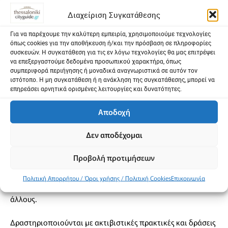
απαγορεύτηκαν, και τη στάση τους, ενώνουν ολόκληρες
Διαχείριση Συγκατάθεσης
γενιές μέσα από τραγούδια για ισότητα, ελευθερία,
ανθρωπιά. Ιδέες και έννοιες που βάλλονται με πάθος. Είναι η
Για να παρέχουμε την καλύτερη εμπειρία, χρησιμοποιούμε τεχνολογίες
όπως cookies για την αποθήκευση ή/και την πρόσβαση σε πληροφορίες
δύναμη του συνειδητοποιημένου rock’n’roll που “ζει τ’
συσκευών. Η συγκατάθεση για τις εν λόγω τεχνολογίες θα μας επιτρέψει
όνειρο ακόμα και ας μοιάζει ουτοπία”.
να επεξεργαστούμε δεδομένα προσωπικού χαρακτήρα, όπως
συμπεριφορά περιήγησης ή μοναδικά αναγνωριστικά σε αυτόν τον
ιστότοπο. Η μη συγκατάθεση ή η ανάκληση της συγκατάθεσης, μπορεί να
Αυτή η δύναμη είναι που ενώνει φωνές, στην
επηρεάσει αρνητικά ορισμένες λειτουργίες και δυνατότητες.
συχνότητα των Panx Romana με διαχρονικά
Αποδοχή
παλαιά αλλά και νέα τραγούδια μιας μπάντας, που
Δεν αποδέχομαι
η εποχή μας τη χρειάζεται περισσότερο από ποτέ…
Προβολή προτιμήσεων
Έχουν βρεθεί δίπλα σε άλλες ιστορικές μπάντες του χώρου
όπως οι Ramones, Dead Kennedys, The Adicts, Παύλος
Πολιτική Απορρήτου / Όροι χρήσης / Πολιτική Cookies
Επικοινωνία
Σιδηρόπουλος, Νικόλας Άσημος, Τρύπες και πολλούς
άλλους.
Δραστηριοποιούνται με ακτιβιστικές πρακτικές και δράσεις