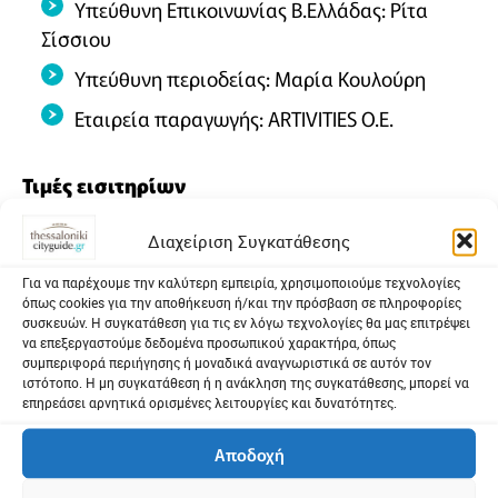
Υπεύθυνη Επικοινωνίας Β.Ελλάδας: Ρίτα
Σίσσιου
Υπεύθυνη περιοδείας: Μαρία Κουλούρη
Εταιρεία παραγωγής: ΑRΤΙVITIES O.E.
Τιμές εισιτηρίων
Διακεκριμένη, επί σκηνής, ζώνη: 25 €
Διαχείριση Συγκατάθεσης
Γενική είσοδος: 20 €
Για να παρέχουμε την καλύτερη εμπειρία, χρησιμοποιούμε τεχνολογίες
όπως cookies για την αποθήκευση ή/και την πρόσβαση σε πληροφορίες
Μειωμένο (φοιτητές, άνεργοι, ΑΜΕΑ): 17 €
συσκευών. Η συγκατάθεση για τις εν λόγω τεχνολογίες θα μας επιτρέψει
να επεξεργαστούμε δεδομένα προσωπικού χαρακτήρα, όπως
συμπεριφορά περιήγησης ή μοναδικά αναγνωριστικά σε αυτόν τον
Προπώληση
ιστότοπο. Η μη συγκατάθεση ή η ανάκληση της συγκατάθεσης, μπορεί να
επηρεάσει αρνητικά ορισμένες λειτουργίες και δυνατότητες.
ticketservices.gr
Αποδοχή