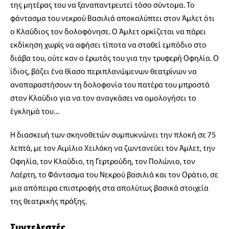
της μητέρας του να ξαναπαντρευτεί τόσο σύντομα. Το
φάντασμα του νεκρού Βασιλιά αποκαλύπτει στον Άμλετ ότι
ο Κλαύδιος τον δολοφόνησε. Ο Άμλετ ορκίζεται να πάρει
εκδίκηση χωρίς να αφήσει τίποτα να σταθεί εμπόδιο στο
διάβα του, ούτε καν ο έρωτάς του για την τρυφερή Οφηλία. Ο
ίδιος, βάζει ένα θίασο περιπλανώμενων θεατρίνων να
αναπαραστήσουν τη δολοφονία του πατέρα του μπροστά
στον Κλαύδιο για να τον αναγκάσει να ομολογήσει το
έγκλημά του…
Η διασκευή των σκηνοθετών συμπυκνώνει την πλοκή σε 75
λεπτά, με τον Αιμίλιο Χειλάκη να ζωντανεύει τον Άμλετ, την
Οφηλία, τον Κλαύδιο, τη Γερτρούδη, τον Πολώνιο, τον
Λαέρτη, το Φάντασμα του Νεκρού βασιλιά και τον Οράτιο, σε
μια απόπειρα επιστροφής στα απολύτως βασικά στοιχεία
της θεατρικής πράξης.
Συντελεστές