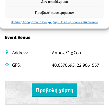
Κοινοποίηση
Δεν αποδέχομαι
Facebook
X
Email
PrintFriendly
Μοιραστείτε
Προβολή προτιμήσεων
Πολιτική Απορρήτου / Όροι χρήσης / Πολιτική Cookies
Επικοινωνία
Event Venue
Address:
Δάσος Σέιχ Σου
GPS:
40.6376693, 22.9661557
Προβολή χάρτη