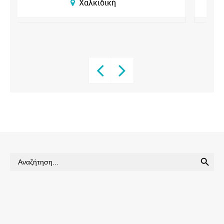
Χαλκιδική
SEARCH BUTTON
Search
for: