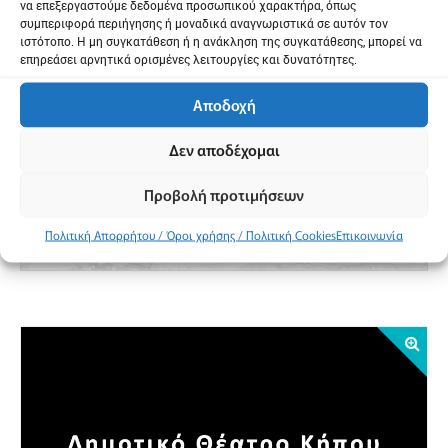
να επεξεργαστούμε δεδομένα προσωπικού χαρακτήρα, όπως
συμπεριφορά περιήγησης ή μοναδικά αναγνωριστικά σε αυτόν τον
ιστότοπο. Η μη συγκατάθεση ή η ανάκληση της συγκατάθεσης, μπορεί να
Address:
Νικ. Γερμανού
επηρεάσει αρνητικά ορισμένες λειτουργίες και δυνατότητες.
Αποδοχή
GPS:
40.6259178, 22.9515164
Δεν αποδέχομαι
Προβολή προτιμήσεων
Προβολή χάρτη
Πολιτική Απορρήτου / Όροι χρήσης / Πολιτική Cookies
Επικοινωνία