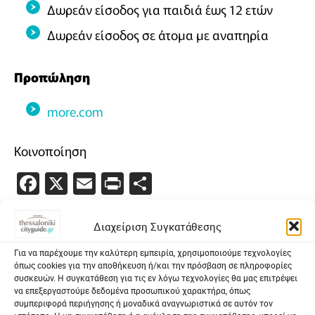
Δωρεάν είσοδος για παιδιά έως 12 ετών
Δωρεάν είσοδος σε άτομα με αναπηρία
Προπώληση
more.com
Κοινοποίηση
Facebook
X
Email
PrintFriendly
Μοιραστείτε
Διαχείριση Συγκατάθεσης
Event Venue
Για να παρέχουμε την καλύτερη εμπειρία, χρησιμοποιούμε τεχνολογίες
όπως cookies για την αποθήκευση ή/και την πρόσβαση σε πληροφορίες
συσκευών. Η συγκατάθεση για τις εν λόγω τεχνολογίες θα μας επιτρέψει
να επεξεργαστούμε δεδομένα προσωπικού χαρακτήρα, όπως
Address:
Νικ. Γερμανού
συμπεριφορά περιήγησης ή μοναδικά αναγνωριστικά σε αυτόν τον