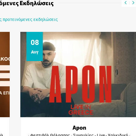
όμενες Εκδηλώσεις
ις προτεινόμενες εκδηλώσεις
09
Αυγ
Αντιγόνη
κή
Φεστιβάλ Θάλασσας
Θέατρα - Χαλκιδική
Φεστιβάλ