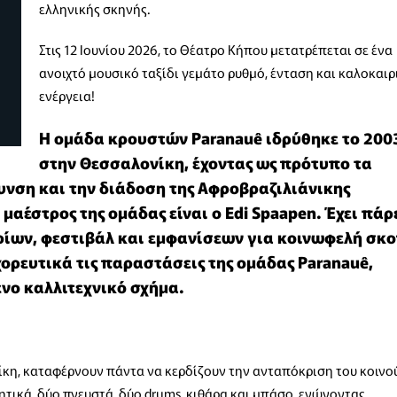
ελληνικής σκηνής.
Στις 12 Ιουνίου 2026, το Θέατρο Κήπου μετατρέπεται σε ένα
ανοιχτό μουσικό ταξίδι γεμάτο ρυθμό, ένταση και καλοκαιρ
ενέργεια!
Η ομάδα κρουστών Paranauê ιδρύθηκε το 200
στην Θεσσαλονίκη, έχοντας ως πρότυπο τα
άθυνση και την διάδοση της Αφροβραζιλιάνικης
μαέστρος της ομάδας είναι ο Edi Spaapen. Έχει πάρ
ίων, φεστιβάλ και εμφανίσεων για κοινωφελή σκο
ορευτικά τις παραστάσεις της ομάδας Paranauê,
νο καλλιτεχνικό σχήμα.
ίκη, καταφέρνουν πάντα να κερδίζουν την ανταπόκριση του κοινο
ωνητικά, δύο πνευστά, δύο drums, κιθάρα και μπάσο, ενώνοντας