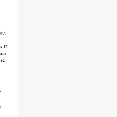
φουν
ς 12
ίσει
Για
”
η