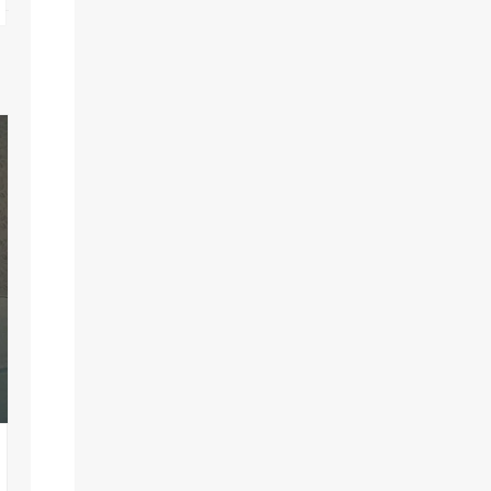
10
Αυγ
Πολυάννα | Το Παιχνίδι της Χαράς
Φεστιβάλ Θάλασσας
Φεστιβάλ - Χαλκιδική
Για το