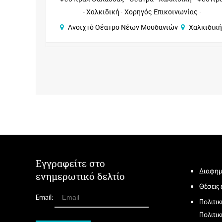
Φεστιβάλ - Χαλκιδική
Χορηγός Επικοινωνίας
ιδική
Ανοιχτό Θέατρο Νέων Μουδανιών
Χαλκιδι
Εγγραφείτε στο
Διαφημ
ενημερωτικό δελτίο
Θέσεις
Email:
Πολιτι
Πολιτικ