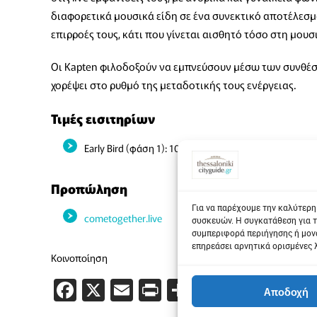
διαφορετικά μουσικά είδη σε ένα συνεκτικό αποτέλεσμα
επιρροές τους, κάτι που γίνεται αισθητό τόσο στη μουσι
Οι Kapten φιλοδοξούν να εμπνεύσουν μέσω των συνθέσ
χορέψει στο ρυθμό της μεταδοτικής τους ενέργειας.
Τιμές εισιτηρίων
Early Bird (φάση 1): 10 €
Προπώληση
Για να παρέχουμε την καλύτερη
cometogether.live
συσκευών. Η συγκατάθεση για τ
συμπεριφορά περιήγησης ή μονα
επηρεάσει αρνητικά ορισμένες 
Κοινοποίηση
Facebook
X
Email
PrintFriendly
Μοιραστείτε
Αποδοχή