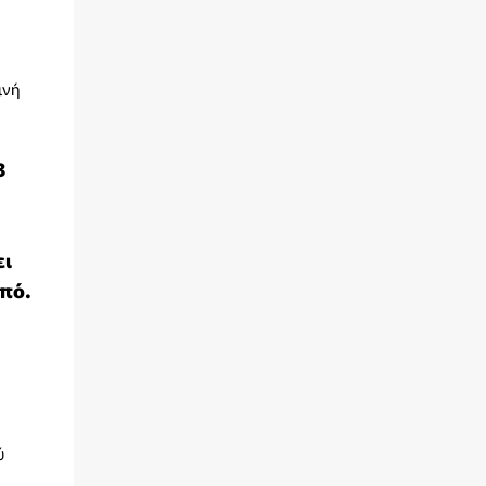
ινή
3
ει
πό.
ύ