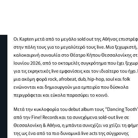
Οι Kapten μετά από το μεγάλο sold out της Αθήνας επιστρέ
στην πόλη τους για το μεγαλύτερό τους live. Μια ξεχωριστή,
καλοκαιρινή συναυλία στο Θέατρο Κήπου Θεσσαλονίκης στι
Ιουνίου 2026, από το οκταμελές συγκρότημα που έχει ξεχωρ
για τις εκρηκτικές live εμφανίσεις και τον ιδιαίτερο του ήχο. 
μια ακόμη φορά rock, afrobeat, dub, hip-hop, soul και folk
ενώνονται και δημιουργούν μια εμπειρία που δύσκολα
περιγράφεται και εύκολα παρασύρει το κοινό.
Μετά την κυκλοφορία του debut album τους “Dancing Tooth
από την Fine! Records και τα συνεχόμενα sold-out live σε
Θεσσαλονίκη & Αθήνα, η μπάντα συνεχίζει να χτίζει τη φήμ
της ως ένα από τα πιο δυναμικά live acts της σύγχρονης