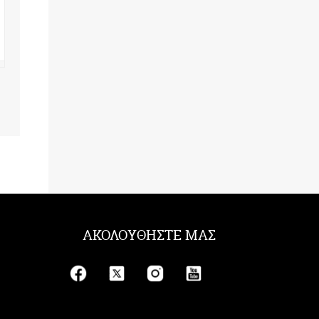
παιδί - Χαλκιδική
Χορηγός Επικοινωνίας
Ανοιχτό Θέατρο Νέων Μουδανιών
Χαλκιδική
ΑΚΟΛΟΥΘΗΣΤΕ ΜΑΣ