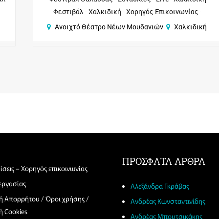
- Χαλκιδική
Χορηγός Επικοινωνίας
κή
Ανοιχτό Θέατρο Νέων Μουδανιών
Χαλκιδική
ΠΡΟΣΦΑΤΑ ΑΡΘΡΑ
ίσεις – Χορηγός επικοινωνίας
 εργασίας
Αλεξάνδρα Γκράβας
κή Απορρήτου / Όροι χρήσης /
Ανδρέας Κωνσταντινίδης
ή Cookies
Ανδρέας Μπουτσικάκης