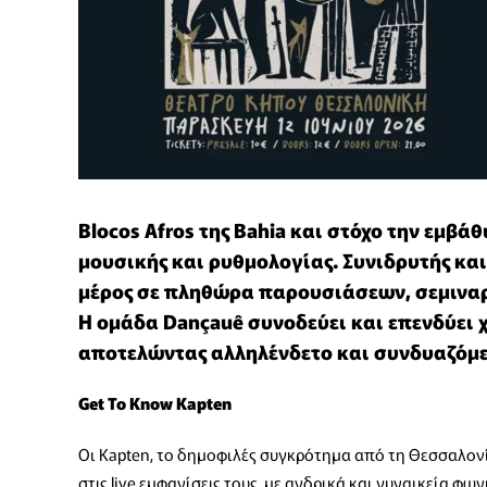
Blocos Afros της Bahia και στόχο την εμβ
μουσικής και ρυθμολογίας. Συνιδρυτής και 
μέρος σε πληθώρα παρουσιάσεων, σεμιναρ
Η ομάδα Dançauê συνοδεύει και επενδύει χ
αποτελώντας αλληλένδετο και συνδυαζόμε
Get To Know Kapten
Οι Kapten, το δημοφιλές συγκρότημα από τη Θεσσαλον
στις live εμφανίσεις τους, με ανδρικά και γυναικεία φ