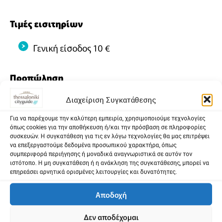
Τιμές εισιτηρίων
Γενική είσοδος 10 €
Προπώληση
Διαχείριση Συγκατάθεσης
ticketservices.gr
Ταμεία του Κρατικού Θεάτρου Βορείου
Για να παρέχουμε την καλύτερη εμπειρία, χρησιμοποιούμε τεχνολογίες
όπως cookies για την αποθήκευση ή/και την πρόσβαση σε πληροφορίες
Ελλάδος
συσκευών. Η συγκατάθεση για τις εν λόγω τεχνολογίες θα μας επιτρέψει
να επεξεργαστούμε δεδομένα προσωπικού χαρακτήρα, όπως
συμπεριφορά περιήγησης ή μοναδικά αναγνωριστικά σε αυτόν τον
Κοινοποίηση
ιστότοπο. Η μη συγκατάθεση ή η ανάκληση της συγκατάθεσης, μπορεί να
επηρεάσει αρνητικά ορισμένες λειτουργίες και δυνατότητες.
Facebook
X
Email
PrintFriendly
Μοιραστείτε
Αποδοχή
Δεν αποδέχομαι