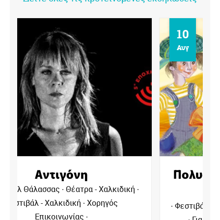
10
Αυγ
Πολυάννα | Το Παιχνίδι της
Χαράς
Φεστιβάλ Θάλασσας
Φεστιβάλ - Χαλκιδική
Για το παιδί - Χαλκιδική
Χορηγός