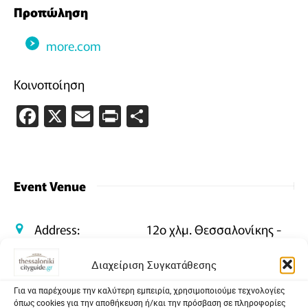
Προπώληση
more.com
Κοινοποίηση
Facebook
X
Email
PrintFriendly
Μοιραστείτε
Event Venue
Address:
12o χλμ. Θεσσαλονίκης -
Αεροδρομίου
Διαχείριση Συγκατάθεσης
GPS:
40.52718802439274,
Για να παρέχουμε την καλύτερη εμπειρία, χρησιμοποιούμε τεχνολογίες
22.988146969194528
όπως cookies για την αποθήκευση ή/και την πρόσβαση σε πληροφορίες