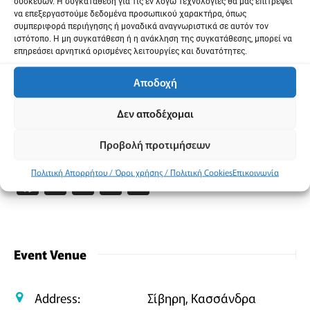
συσκευών. Η συγκατάθεση για τις εν λόγω τεχνολογίες θα μας επιτρέψει
Προπώληση
να επεξεργαστούμε δεδομένα προσωπικού χαρακτήρα, όπως
συμπεριφορά περιήγησης ή μοναδικά αναγνωριστικά σε αυτόν τον
ιστότοπο. Η μη συγκατάθεση ή η ανάκληση της συγκατάθεσης, μπορεί να
more.com
επηρεάσει αρνητικά ορισμένες λειτουργίες και δυνατότητες.
Mini Market Ioannis, Σίβηρη, τηλ. 2374024912
Αποδοχή
Παπαρούλια Scrabble, Κασσάνδρεια, τηλ.
2374023830
Δεν αποδέχομαι
Προβολή προτιμήσεων
Κοινοποίηση
Πολιτική Απορρήτου / Όροι χρήσης / Πολιτική Cookies
Επικοινωνία
Facebook
X
Email
PrintFriendly
Μοιραστείτε
Event Venue
Address:
Σίβηρη, Κασσάνδρα