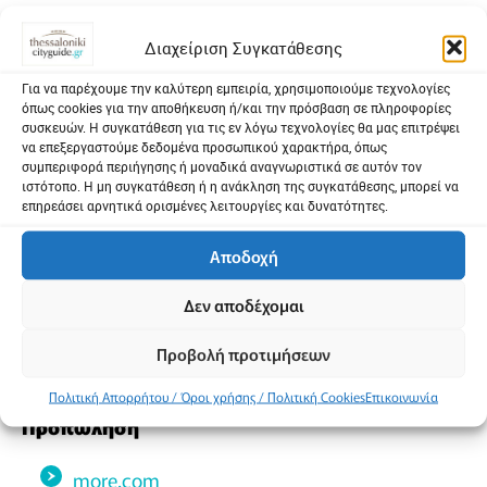
Β ζώνη
Διαχείριση Συγκατάθεσης
Κανονικό: 25 €
Για να παρέχουμε την καλύτερη εμπειρία, χρησιμοποιούμε τεχνολογίες
όπως cookies για την αποθήκευση ή/και την πρόσβαση σε πληροφορίες
Ομαδικά: 15 €
συσκευών. Η συγκατάθεση για τις εν λόγω τεχνολογίες θα μας επιτρέψει
να επεξεργαστούμε δεδομένα προσωπικού χαρακτήρα, όπως
συμπεριφορά περιήγησης ή μοναδικά αναγνωριστικά σε αυτόν τον
ιστότοπο. Η μη συγκατάθεση ή η ανάκληση της συγκατάθεσης, μπορεί να
Γ ζώνη
επηρεάσει αρνητικά ορισμένες λειτουργίες και δυνατότητες.
Κανονικό: 20 €
Αποδοχή
Ομαδικά: 15 €
Δεν αποδέχομαι
Προβολή προτιμήσεων
Μειωμένης ορατότητας: 15 €
Πολιτική Απορρήτου / Όροι χρήσης / Πολιτική Cookies
Επικοινωνία
Προπώληση
more.com