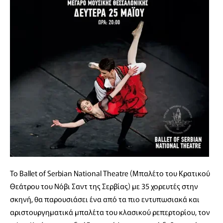
Το Ballet of Serbian National Τheatre (Μπαλέτο του Κρατικού
Θεάτρου του Νόβι Σαντ της Σερβίας) με 35 χορευτές στην
σκηνή, θα παρουσιάσει ένα από τα πιο εντυπωσιακά και
αριστουργηματικά μπαλέτα του κλασικού ρεπερτορίου, τον