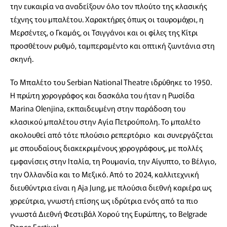
την ευκαιρία να αναδείξουν όλο τον πλούτο της κλασικής
τέχνης του μπαλέτου. Χαρακτήρες όπως οι ταυρομάχοι, η
Μερσέντες, ο Γκαμάς, οι Τσιγγάνοι και οι φίλες της Κίτρι
προσθέτουν ρυθμό, ταμπεραμέντο και οπτική ζωντάνια στη
σκηνή.
Το Μπαλέτο του Serbian National Theatre ιδρύθηκε το 1950.
Η πρώτη χορογράφος και δασκάλα του ήταν η Ρωσίδα
Marina Olenjina, εκπαιδευμένη στην παράδοση του
κλασικού μπαλέτου στην Αγία Πετρούπολη. Το μπαλέτο
ακολουθεί από τότε πλούσιο ρεπερτόριο και συνεργάζεται
με σπουδαίους διακεκριμένους χορογράφους, με πολλές
εμφανίσεις στην Ιταλία, τη Ρουμανία, την Αίγυπτο, το Βέλγιο,
την Ολλανδία και το Μεξικό. Από το 2024, καλλιτεχνική
διευθύντρια είναι η Aja Jung, με πλούσια διεθνή καριέρα ως
χορεύτρια, γνωστή επίσης ως ιδρύτρια ενός από τα πιο
γνωστά Διεθνή Φεστιβάλ Χορού της Ευρώπης, το Belgrade
Dance Festival.