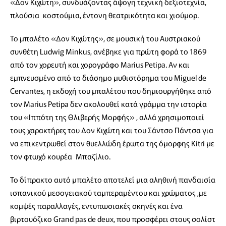
«Δον Κιχώτη», συνδυάζοντας άψογη τεχνική δεξιοτεχνία,
πλούσια κοστούμια, έντονη θεατρικότητα και χιούμορ.
Το μπαλέτο «Δον Κιχώτης», σε μουσική του Αυστριακού
συνθέτη Ludwig Minkus, ανέβηκε για πρώτη φορά το 1869
από τον χορευτή και χορογράφο Marius Petipa. Αν και
εμπνευσμένο από το διάσημο μυθιστόρημα του Miguel de
Cervantes, η εκδοχή του μπαλέτου που δημιουργήθηκε από
τον Marius Petipa δεν ακολουθεί κατά γράμμα την ιστορία
του «Ιππότη της Θλιβερής Μορφής» , αλλά χρησιμοποιεί
τους χαρακτήρες του Δον Κιχώτη και του Σάντσο Πάντσα για
να επικεντρωθεί στον θυελλώδη έρωτα της όμορφης Kitri με
τον φτωχό κουρέα Μπαζίλιο.
Το δίπρακτο αυτό μπαλέτο αποτελεί μια αληθινή πανδαισία
ισπανικού μεσογειακού ταμπεραμέντου και χρώματος ,με
κομψές παραλλαγές, εντυπωσιακές σκηνές και ένα
βιρτουόζικο Grand pas de deux, που προσφέρει στους σολίστ