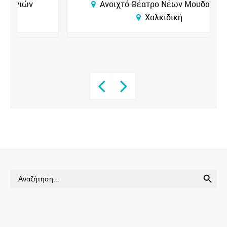
Ανοιχτό Θέατρο Νέων Μουδανιών
Χαλκιδική
SEARCH BUTTON
Search
for: