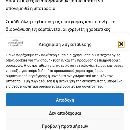
όπου οι κριτές θα αποφασίσουν που θα πρέπει να
απονεμηθεί η υποτροφία.
Σε κάθε άλλη περίπτωση τις υποτροφίες που απονέμει η
διοργάνωση τις καρπώνεται οι χορευτές ή χορευτικές
ομάδες με την υψηλότερη βαθμολογία.
Διαχείριση Συγκατάθεσης
Στη περίπτωση που κάποιος χορευτής ή χορευτική ομάδα,
Για να παρέχουμε την καλύτερη εμπειρία, χρησιμοποιούμε τεχνολογίες
άνω των 18 ετών ή συμμετέχει ανεξάρτητα, δίχως να
όπως cookies για την αποθήκευση ή/και την πρόσβαση σε πληροφορίες
εκπροσωπεί κάποια σχολή, τότε το αντίστοιχο ποσό του
συσκευών. Η συγκατάθεση για τις εν λόγω τεχνολογίες θα μας επιτρέψει
να επεξεργαστούμε δεδομένα προσωπικού χαρακτήρα, όπως
voucher θα δοθεί στο άτομο ή στην ομάδα, με κατάθεση σε
συμπεριφορά περιήγησης ή μοναδικά αναγνωριστικά σε αυτόν τον
τραπεζικό λογαριασμό.
ιστότοπο. Η μη συγκατάθεση ή η ανάκληση της συγκατάθεσης, μπορεί να
επηρεάσει αρνητικά ορισμένες λειτουργίες και δυνατότητες.
​Προσθετικά στις υποτροφίες που θα δοθούν από το B.C.C.
Αποδοχή
Festival, θα δοθούν υποτροφίες σε συνεργασία με τους
κριτές.
Δεν αποδέχομαι
Οι υποτροφίες αυτές δίνονται ανεξάρτητα από τη
Προβολή προτιμήσεων
βαθμολογία κατ επιλογή αποκλειστικά και μόνο των