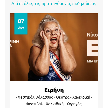
Δείτε όλες τις προτεινόμενες εκδηλώσεις
08
Αυγ
Apon
κή
Φεστιβάλ Θάλασσας
Συναυλίες - Live -
Χαλκιδική
Φεστιβάλ - Χαλκιδική
Χορηγός