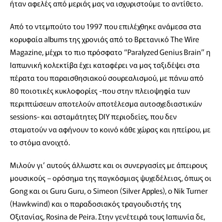
ήταν αφελές από μεριάς μας να ισχυριστούμε το αντίθετο.
Από το ντεμπούτο του 1997 που επιλέχθηκε ανάμεσα στα
κορυφαία albums της χρονιάς από το Βρετανικό The Wire
Magazine, μέχρι το πιο πρόσφατο “Paralyzed Genius Brain” η
Ιαπωνική κολεκτίβα έχει καταφέρει να μας ταξιδέψει στα
πέρατα του παραισθησιακού σουρεαλισμού, με πάνω από
80 ποιοτικές κυκλοφορίες -που στην πλειοψηφία των
περιπτώσεων αποτελούν αποτέλεσμα αυτοσχεδιαστικών
sessions- και ασταμάτητες DIY περιοδείες, που δεν
σταματούν να αφήνουν το κοινό κάθε χώρας και ηπείρου, με
το στόμα ανοιχτό.
Μιλούν γι’ αυτούς άλλωστε και οι συνεργασίες με άπειρους
μουσικούς – ορόσημα της παγκόσμιας ψυχεδέλειας, όπως οι
Gong και οι Guru Guru, ο Simeon (Silver Apples), ο Nik Turner
(Hawkwind) και ο παραδοσιακός τραγουδιστής της
Οξιτανίας, Rosina de Peira. Στην γενέτειρά τους Ιαπωνία δε,