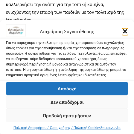
καλλιεργήσει την αγάπη για την τοπική κουζίνα,
ενισχύοντας την επαφή των παιδιών με τον πολιτισμό της
Μακεδονίας.
Διαχείριση Συγκατάθεσης
Πρόγραμμα
Για να παρέχουμε την καλύτερη εμπειρία, χρησιμοποιούμε τεχνολογίες
όπως cookies για την αποθήκευση ή/και την πρόσβαση σε πληροφορίες
Η Μακεδονική Κουζίνα… κάνει πάρτι!
συσκευών. Η συγκατάθεση για τις εν λόγω τεχνολογίες θα μας επιτρέψει
να επεξεργαστούμε δεδομένα προσωπικού χαρακτήρα, όπως
Ετοιμαστείτε για ένα μαγικό ταξίδι γεύσης! Γνωρίστε τις πιο
συμπεριφορά περιήγησης ή μοναδικά αναγνωριστικά σε αυτόν τον
ιστότοπο. Η μη συγκατάθεση ή η ανάκληση της συγκατάθεσης, μπορεί να
νόστιμες παραδοσιακές συνταγές της Μακεδονίας!
επηρεάσει αρνητικά ορισμένες λειτουργίες και δυνατότητες.
Δοκιμάστε υγιεινά σνακ δίχως ζάχαρη, από τον chef Γιώργο
Μεταξά, και ετοιμαστείτε για πολλαπλές εκπλήξεις!
Αποδοχή
Φάε, παίξε, χόρεψε με τους ΟΝΙRΑΜΑ και γιόρτασε μαζί μας!
Δεν αποδέχομαι
Σάββατο 4 Οκτωβρίου 2025
Προβολή προτιμήσεων
Πολιτική Απορρήτου / Όροι χρήσης / Πολιτική Cookies
Επικοινωνία
17:00-20:00 Live Kids Cooking Show με τον