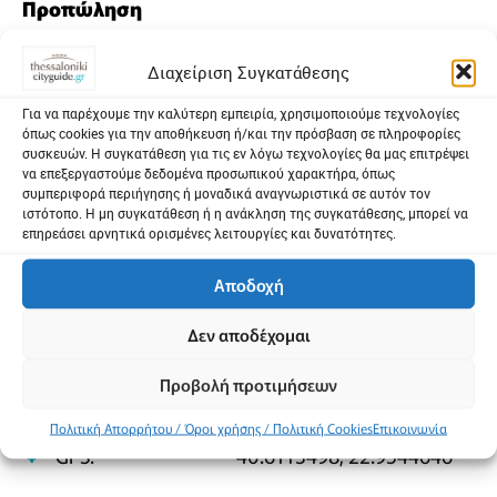
Προπώληση
more.com (by viva)
Διαχείριση Συγκατάθεσης
Ταμείο του θεάτρου
Για να παρέχουμε την καλύτερη εμπειρία, χρησιμοποιούμε τεχνολογίες
όπως cookies για την αποθήκευση ή/και την πρόσβαση σε πληροφορίες
συσκευών. Η συγκατάθεση για τις εν λόγω τεχνολογίες θα μας επιτρέψει
Κοινοποίηση
να επεξεργαστούμε δεδομένα προσωπικού χαρακτήρα, όπως
συμπεριφορά περιήγησης ή μοναδικά αναγνωριστικά σε αυτόν τον
Facebook
X
Email
PrintFriendly
Μοιραστείτε
ιστότοπο. Η μη συγκατάθεση ή η ανάκληση της συγκατάθεσης, μπορεί να
επηρεάσει αρνητικά ορισμένες λειτουργίες και δυνατότητες.
Αποδοχή
Event Venue
Δεν αποδέχομαι
Προβολή προτιμήσεων
Address:
Αλ. Φλέμινγκ 2
Πολιτική Απορρήτου / Όροι χρήσης / Πολιτική Cookies
Επικοινωνία
GPS:
40.6113498, 22.9544646