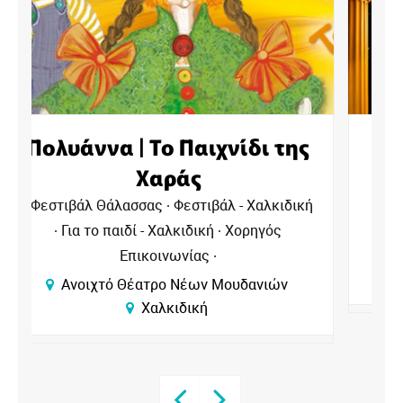
Πλούτος του Αριστοφάνη
Φεστιβάλ Θάλασσας
Θέατρα - Χαλκιδική
Φεστιβάλ - Χαλκιδική
Χορηγός
ή
Επικοινωνίας
Ανοιχτό Θέατρο Νέων Μουδανιών
Χαλκιδική