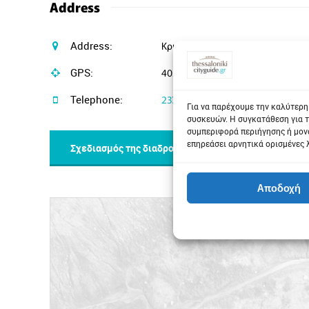
Address
Address:
Κρυοπηγή, Κασσάνδρα
GPS:
40.0334275, 23.4779854
Telephone:
2374052502
Για να παρέχουμε την καλύτερη
συσκευών. Η συγκατάθεση για τ
συμπεριφορά περιήγησης ή μονα
επηρεάσει αρνητικά ορισμένες 
Σχεδιασμός της διαδρομής μου
Αποδοχή