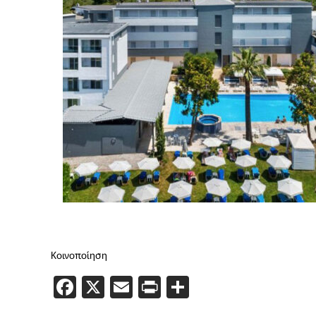
Κοινοποίηση
Facebook
X
Email
PrintFriendly
Μοιραστείτε