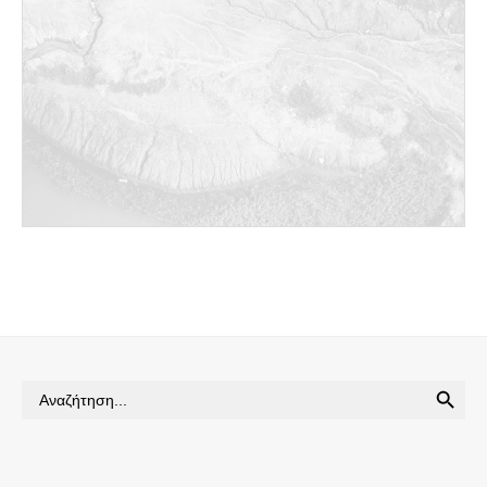
SEARCH BUTTON
Search
for: