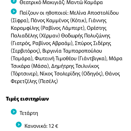
Θεατρικό Μακιγιάζ: Μαντώ Καμάρα
Παίζουν οι ηθοποιοί: Μελίνα Αποστολίδου
(Σίφρα), Πάνος Καμμένος (Κότικ), Γιάννης
Καραμφίλης (Ραβίνος Λάμπερτ), Ορέστης
Παλιαδέλης (Χέρμαν) Θοδωρής Πολυζώνης
(Γιατρός, Ραβίνος Αβραάμ), Σπύρος Σιδέρης
(Σερβιτόρος), Βιργινία Ταμπαροπούλου
(Ταμάρα), Φωτεινή Τιμοθέου (Γιάντβιγκα), Μάρα
Τσικάρα (Μάσα), Δημήτρης Τσιλινίκος
(Τόρτσινερ), Νίκος Τσολερίδης (Οδηγός), Θάνος
Φερετζέλης (Πεσέλς)
Τιμές εισιτηρίων
Τετάρτη
Κανονικό: 12 €