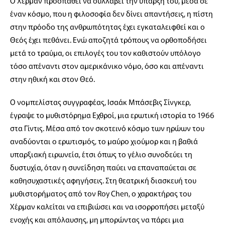
Ο Χέρμαν προσπαθεί να συλλάβει την ύπαρξή του, μέσα σε
έναν κόσμο, που η φιλοσοφία δεν δίνει απαντήσεις, η πίστη
στην πρόοδο της ανθρωπότητας έχει εγκαταλειφθεί και ο
Θεός έχει πεθάνει. Ενώ αποζητά τρόπους να ορθοποδήσει
μετά το τραύμα, οι επιλογές του τον καθιστούν υπόλογο
τόσο απέναντι στον αμερικάνικο νόμο, όσο και απέναντι
στην ηθική και στον Θεό.
Ο νομπελίστας συγγραφέας, Ισαάκ Μπάσεβις Σίνγκερ,
έγραψε το μυθιστόρημα Εχθροί, μια ερωτική ιστορία το 1966
στα Γίντις. Μέσα από τον σκοτεινό κόσμο των ηρώων του
αναδύονται ο ερωτισμός, το μαύρο χιούμορ και η βαθιά
υπαρξιακή ειρωνεία, έτσι όπως το γέλιο συνοδεύει τη
δυστυχία, όταν η συνείδηση παύει να επαναπαύεται σε
καθησυχαστικές αφηγήσεις. Στη θεατρική διασκευή του
μυθιστορήματος από τον Roy Chen, ο χαρακτήρας του
Χέρμαν καλείται να επιβιώσει και να ισορροπήσει μεταξύ
ενοχής και απόλαυσης, μη μπορώντας να πάρει μια