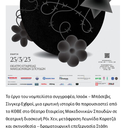
Το έργο του νομπελίστα συγγραφέα, Ισαάκ – Μπάσεβις
Σίνγκερ Εχθροί, μια ερωτική ιστορία θα παρουσιαστεί από
το ΚΘΒΕ στο Θέατρο Εταιρείας Μακεδονικών Σπουδών σε
θεατρική διασκευή Ρόι Χεν, μετάφραση Λεωνίδα Καρατζά
και σκηνοθεσία – δραματουργική επεξεργασία Στάθη