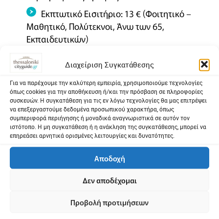
Εκπτωτικό Εισιτήριο: 13 € (Φοιτητικό –
Μαθητικό, Πολύτεκνοι, Άνω των 65,
Εκπαιδευτικών)
Διαχείριση Συγκατάθεσης
Σάββατο 18:00
Για να παρέχουμε την καλύτερη εμπειρία, χρησιμοποιούμε τεχνολογίες
Γενική είσοδος: 12 €
όπως cookies για την αποθήκευση ή/και την πρόσβαση σε πληροφορίες
συσκευών. Η συγκατάθεση για τις εν λόγω τεχνολογίες θα μας επιτρέψει
Εκπτωτικό Εισιτήριο: 10 € (Πολύτεκνοι,
να επεξεργαστούμε δεδομένα προσωπικού χαρακτήρα, όπως
συμπεριφορά περιήγησης ή μοναδικά αναγνωριστικά σε αυτόν τον
Άνω των 65, Εκπαιδευτικών)
ιστότοπο. Η μη συγκατάθεση ή η ανάκληση της συγκατάθεσης, μπορεί να
επηρεάσει αρνητικά ορισμένες λειτουργίες και δυνατότητες.
Φοιτητικό – Μαθητικό: 8 €
Αποδοχή
Δεν αποδέχομαι
Ειδικές τιμές
Προβολή προτιμήσεων
Κατά τις ημέρες Παρασκευή / Σάββατο