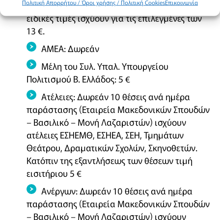
Πολιτική Απορρήτου / Όροι χρήσης / Πολιτική Cookies
Επικοινωνία
21:00 / Κυριακή 19:00 στις μεγάλες σκηνές οι
ειδικές τιμές ισχύουν για τις επιλεγμένες των
13 €.
ΑΜΕΑ: Δωρεάν
Μέλη του Συλ. Υπαλ. Υπουργείου
Πολιτισμού Β. Ελλάδος: 5 €
Ατέλειες: Δωρεάν 10 θέσεις ανά ημέρα
παράστασης (Εταιρεία Μακεδονικών Σπουδών
– Βασιλικό – Μονή Λαζαριστών) ισχύουν
ατέλειες ΕΣΗΕΜΘ, ΕΣΗΕΑ, ΣΕΗ, Τμημάτων
Θεάτρου, Δραματικών Σχολών, Σκηνοθετών.
Κατόπιν της εξαντλήσεως των θέσεων τιμή
εισιτήριου 5 €
Ανέργων: Δωρεάν 10 θέσεις ανά ημέρα
παράστασης (Εταιρεία Μακεδονικών Σπουδών
– Βασιλικό – Μονή Λαζαριστών) ισχύουν