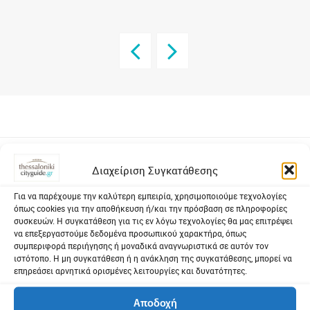
Διαχείριση Συγκατάθεσης
Showing 1 from 11 Items
Για να παρέχουμε την καλύτερη εμπειρία, χρησιμοποιούμε τεχνολογίες
όπως cookies για την αποθήκευση ή/και την πρόσβαση σε πληροφορίες
Count:
Sort by:
συσκευών. Η συγκατάθεση για τις εν λόγω τεχνολογίες θα μας επιτρέψει
10
Title
να επεξεργαστούμε δεδομένα προσωπικού χαρακτήρα, όπως
συμπεριφορά περιήγησης ή μοναδικά αναγνωριστικά σε αυτόν τον
Order:
ιστότοπο. Η μη συγκατάθεση ή η ανάκληση της συγκατάθεσης, μπορεί να
επηρεάσει αρνητικά ορισμένες λειτουργίες και δυνατότητες.
Αποδοχή