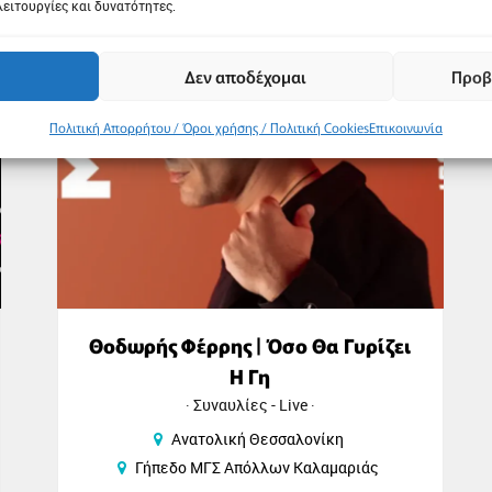
λειτουργίες και δυνατότητες.
26
Αυγ
Δεν αποδέχομαι
Προβ
Πολιτική Απορρήτου / Όροι χρήσης / Πολιτική Cookies
Επικοινωνία
Θοδωρής Φέρρης | Όσο Θα Γυρίζει
Η Γη
Συναυλίες - Live
Ανατολική Θεσσαλονίκη
Γήπεδο ΜΓΣ Απόλλων Καλαμαριάς