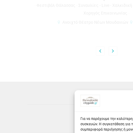
Φεστιβάλ Θάλασσας
Φεστιβάλ - Χαλκιδική
Για το 
Επικοινωνίας
Ανοιχτό Θέατρο Νέων Μουδανιών
Για να παρέχουμε την καλύτερη
συσκευών. Η συγκατάθεση για τ
συμπεριφορά περιήγησης ή μονα