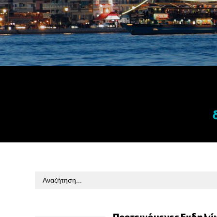
Search
for:
Προτεινόμενες Εκδηλώ