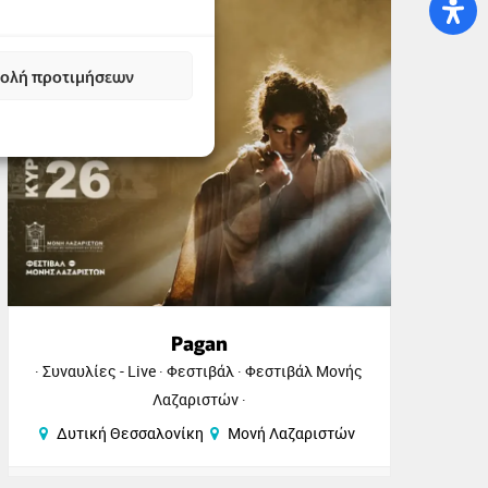
30
Αυγ
Α
ολή προτιμήσεων
Pagan
Συναυλίες - Live
Φεστιβάλ
Φεστιβάλ Μονής
Π
Λαζαριστών
Δυτική Θεσσαλονίκη
Μονή Λαζαριστών