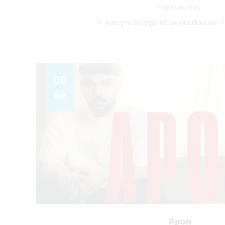
Επικοινωνίας
Αναμένεται σύντομα η 
Ανοιχτό Θέατρο Νέων Μουδανιών
Voucher εργαζομένων μ
κατάρτιση σε δεξιότητ
εγγραμματισμού.
28. Ιαν 2026
10
Αυγ
Εκθεση «ανόμοιο
Η έκθεση με τίτλο «αν
καλλιτέχνης, απαρτίζε
οποίες, όπως μας προϊ
δημιουργούν αντιφατι
διατηρούν τον χαρακτή
26. Ιαν 2026
Πολυάννα | Το Παιχνίδι τη