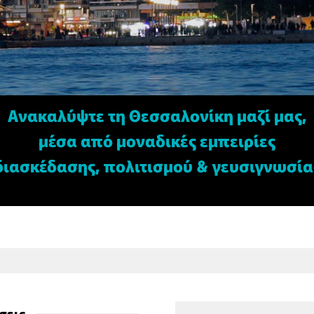
Ανακαλύψτε τη Θεσσαλονίκη μαζί μας,
μέσα από μοναδικές εμπειρίες
διασκέδασης, πολιτισμού & γευσιγνωσία
σεις