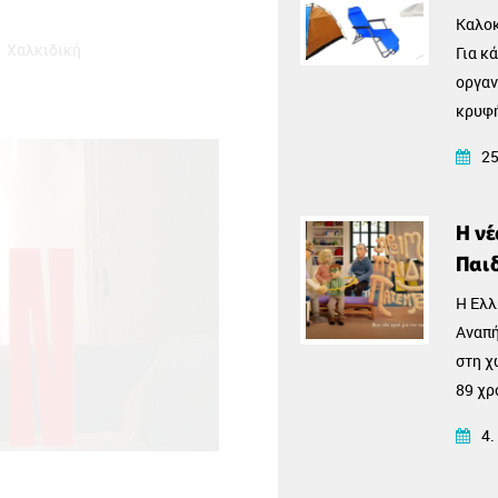
δημόσια πρόσκληση για το νέο
Καλοκ
Χαλκιδική
Ανοιχτό Θέα
ε 750 € εκπαιδευτικό επίδομα για
Για κ
ες ψηφιακές, πράσινες & οικονομικού
οργαν
κρυφή
25
13
Αυγ
ς» στα Ιωάννινα
Η νέ
Παιδ
όμοιος» που μας παρουσιάζει ο
ται από τέσσερις θεματικές, οι
Η Ελλ
δεάζει ο τίτλος, διαφέρουν και
Αναπή
κά συναισθήματα, συνάμα όμως
στη χ
ρα του ίδιου.
89 χρ
αποκα
4.
και ε
Αθήνα
ς Χαράς