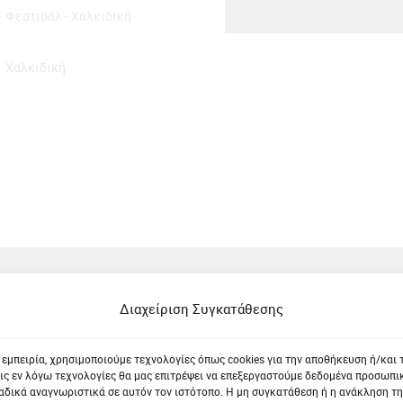
παιδί - Χαλκιδική
Χορηγός
Φεστιβάλ Θάλασσας
Θέατρ
Χαλκιδική
Ανοιχτό Θέα
Διαχείριση Συγκατάθεσης
Τρέχουσες Συναυλίες
 εμπειρία, χρησιμοποιούμε τεχνολογίες όπως cookies για την αποθήκευση ή/και
Δείτε όλες τις συναυλίες στην Θεσσαλονίκη
ις εν λόγω τεχνολογίες θα μας επιτρέψει να επεξεργαστούμε δεδομένα προσωπ
δικά αναγνωριστικά σε αυτόν τον ιστότοπο. Η μη συγκατάθεση ή η ανάκληση τη