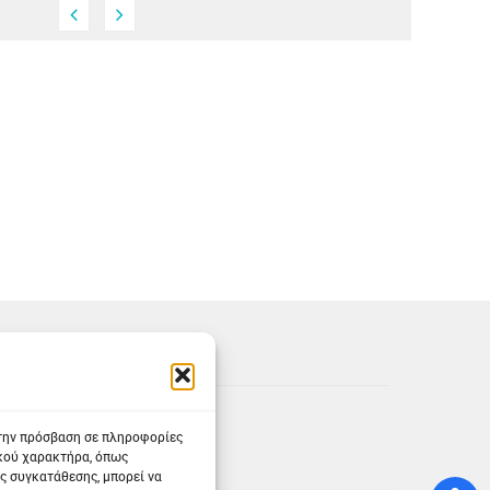
α - Χαλκιδική
Φεστιβάλ - Χαλκιδική
Χορηγός
Φεστι
Επικοινωνίας
τρο Νέων Μουδανιών
Χαλκιδική
 την πρόσβαση σε πληροφορίες
ικού χαρακτήρα, όπως
ς συγκατάθεσης, μπορεί να