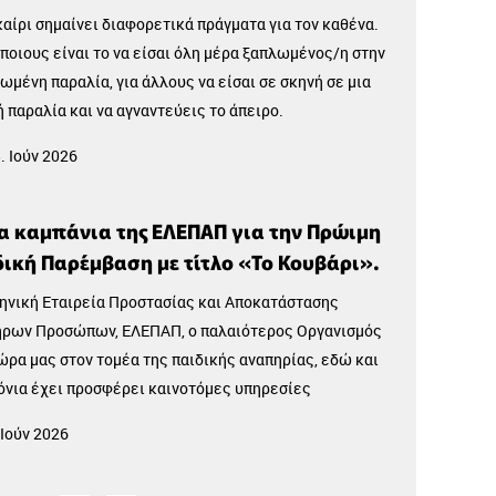
Επικοινωνίας
αίρι σημαίνει διαφορετικά πράγματα για τον καθένα.
τρο Νέων Μουδανιών
Χαλκιδική
άποιους είναι το να είσαι όλη μέρα ξαπλωμένος/η στην
ωμένη παραλία, για άλλους να είσαι σε σκηνή σε μια
 παραλία και να αγναντεύεις το άπειρο.
. Ιούν 2026
18
Αυγ
α καμπάνια της ΕΛΕΠΑΠ για την Πρώιμη
ική Παρέμβαση με τίτλο «Το Κουβάρι».
ηνική Εταιρεία Προστασίας και Αποκατάστασης
ρων Προσώπων, ΕΛΕΠΑΠ, ο παλαιότερος Οργανισμός
ώρα μας στον τομέα της παιδικής αναπηρίας, εδώ και
όνια έχει προσφέρει καινοτόμες υπηρεσίες
τάστασης σε περισσότερα από 100.000 βρέφη, παιδιά
 Ιούν 2026
νήλικες με αναπηρία και στα 6 Παραρτήματά της σε
, Θεσσαλονίκη, Χανιά, Ιωάννινα, Βόλο και Αγρίνιο.
Η Καρυάτιδα!