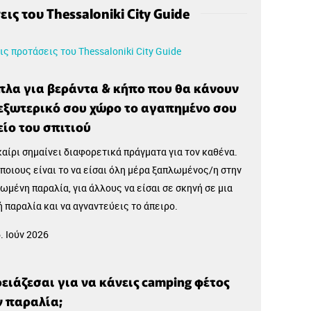
ις του Thessaloniki City Guide
ις προτάσεις του Thessaloniki City Guide
πλα για βεράντα & κήπο που θα κάνουν
17
 εξωτερικό σου χώρο το αγαπημένο σου
Αυγ
ίο του σπιτιού
αίρι σημαίνει διαφορετικά πράγματα για τον καθένα.
άποιους είναι το να είσαι όλη μέρα ξαπλωμένος/η στην
ωμένη παραλία, για άλλους να είσαι σε σκηνή σε μια
 παραλία και να αγναντεύεις το άπειρο.
. Ιούν 2026
ρειάζεσαι για να κάνεις camping φέτος
τος του Αριστοφάνη
ν παραλία;
α - Χαλκιδική
Φεστιβάλ - Χαλκιδική
Χορηγός
Φεσ