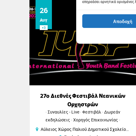
επηρεάσει αρνητικά ορισμένες 
26
Αυγ
Αποδοχή
+3
ς
27o Διεθνές Φεστιβάλ Νεανικών
Ορχηστρών
το
Συναυλίες - Live
Φεστιβάλ
Δωρεάν
εκδηλώσεις
Χορηγός Επικοινωνίας
Αύλειος Χώρος Παλιού Δημοτικού Σχολείου / Κέντρου Πολιτισμού / Συνεδριακού Κέντρου Σίνδου