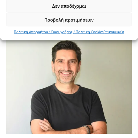
Δεν αποδέχομαι
Προβολή προτιμήσεων
Ανδρέας Κωνσταντινίδης
Πολιτική Απορρήτου / Όροι χρήσης / Πολιτική Cookies
Επικοινωνία