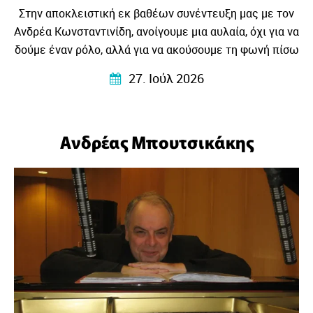
Στην αποκλειστική εκ βαθέων συνέντευξη μας με τον
Ανδρέα Κωνσταντινίδη, ανοίγουμε μια αυλαία, όχι για να
δούμε έναν ρόλο, αλλά για να ακούσουμε τη φωνή πίσω
από τη φωνή, το βλέμμα πίσω από το βλέμμα και την
27. Ιούλ 2026
ιστορία ενός ανθρώπου που συνεχίζει να
ενστερνίζεται με πίστη, ότι η σκηνή είναι πάντα το
μέρος που η ζωή γίνεται λίγο πιο φωτεινή, λίγο πιο
Ανδρέας Μπουτσικάκης
παραμυθένια, λιγκ πιο ζωντανή…