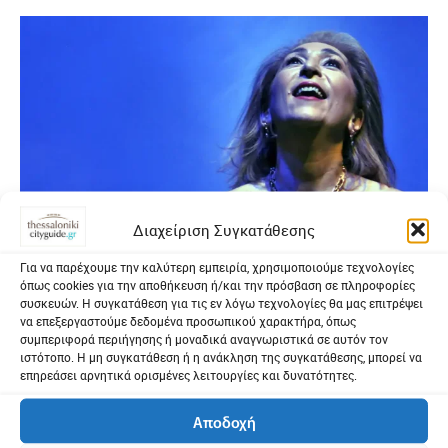
Διαχείριση Συγκατάθεσης
Για να παρέχουμε την καλύτερη εμπειρία, χρησιμοποιούμε τεχνολογίες
όπως cookies για την αποθήκευση ή/και την πρόσβαση σε πληροφορίες
συσκευών. Η συγκατάθεση για τις εν λόγω τεχνολογίες θα μας επιτρέψει
να επεξεργαστούμε δεδομένα προσωπικού χαρακτήρα, όπως
συμπεριφορά περιήγησης ή μοναδικά αναγνωριστικά σε αυτόν τον
Η Αλεξάνδρα Γκράβας ανοίγει διάπλατα την πόρτα της
ιστότοπο. Η μη συγκατάθεση ή η ανάκληση της συγκατάθεσης, μπορεί να
επηρεάσει αρνητικά ορισμένες λειτουργίες και δυνατότητες.
σιωπής της και μας προσκαλεί να ακούσουμε – όχι
μόνον τη μουσική και το τραγούδι – αλλά και τη σιωπή
Αποδοχή
που τη γέννησε….
29. Ιούλ 2026