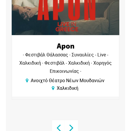
Αντιγόνη
 -
Φεστιβάλ Θάλασσας
Θέατρα - Χαλκιδική
γός
Φεστιβάλ - Χαλκιδική
Χορηγός
Επικοινωνίας
Ανοιχτό Θέατρο Νέων Μουδανιών
Χαλκιδική