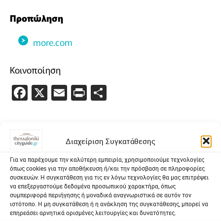
Προπώληση
more.com
Κοινοποίηση
Facebook
X
Email
PrintFriendly
Μοιραστείτε
Διαχείριση Συγκατάθεσης
Event Venue
Για να παρέχουμε την καλύτερη εμπειρία, χρησιμοποιούμε τεχνολογίες
όπως cookies για την αποθήκευση ή/και την πρόσβαση σε πληροφορίες
Address:
Νικ. Γερμανού
συσκευών. Η συγκατάθεση για τις εν λόγω τεχνολογίες θα μας επιτρέψει
να επεξεργαστούμε δεδομένα προσωπικού χαρακτήρα, όπως
συμπεριφορά περιήγησης ή μοναδικά αναγνωριστικά σε αυτόν τον
GPS:
40.6259178, 22.9515164
ιστότοπο. Η μη συγκατάθεση ή η ανάκληση της συγκατάθεσης, μπορεί να
επηρεάσει αρνητικά ορισμένες λειτουργίες και δυνατότητες.