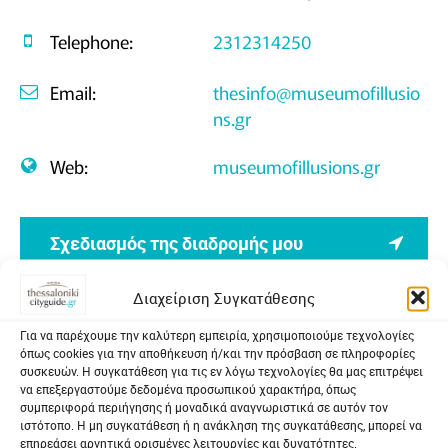
Telephone:
2312314250
Email:
thesinfo@museumofillusio
ns.gr
Web:
museumofillusions.gr
Σχεδιασμός της διαδρομής μου
Διαχείριση Συγκατάθεσης
Opening Hours
Για να παρέχουμε την καλύτερη εμπειρία, χρησιμοποιούμε τεχνολογίες
όπως cookies για την αποθήκευση ή/και την πρόσβαση σε πληροφορίες
Monday
12:00 – 21:00 (Τελευταία
συσκευών. Η συγκατάθεση για τις εν λόγω τεχνολογίες θα μας επιτρέψει
να επεξεργαστούμε δεδομένα προσωπικού χαρακτήρα, όπως
είσοδος 20:00)
συμπεριφορά περιήγησης ή μοναδικά αναγνωριστικά σε αυτόν τον
ιστότοπο. Η μη συγκατάθεση ή η ανάκληση της συγκατάθεσης, μπορεί να
Tuesday
12:00 – 21:00 (Τελευταία
επηρεάσει αρνητικά ορισμένες λειτουργίες και δυνατότητες.