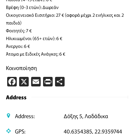
Βρέφη (0-3 ετών): Δωρεάν
Οικογενειακό Εισιτήριο: 27 € (αφορά μέχρι 2 ενήλικες και 2
παιδιά)
Φοιτητές: 7 €
Ηλικιωμένοι (65+ ετών): 6 €
Άνεργοι: 6 €
Άτομα με Ειδικές Ανάγκες: 6 €
Κοινοποίηση
Facebook
X
Email
PrintFriendly
Μοιραστείτε
Address
Address:
Δόξης 5, Λαδάδικα
GPS:
40.6354385, 22.9359744