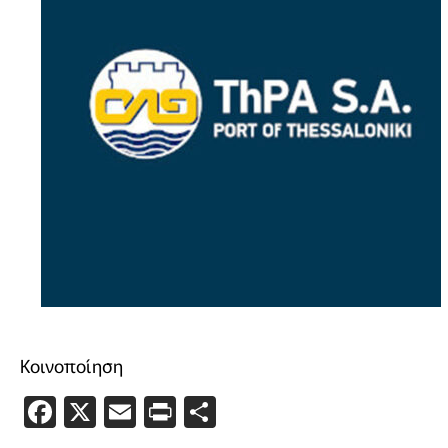
Κοινοποίηση
Facebook
X
Email
PrintFriendly
Μοιραστείτε