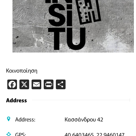
Κοινοποίηση
Facebook
X
Email
PrintFriendly
Μοιραστείτε
Address
Address:
Κασσάνδρου 42
GPS:
40.6403465, 22.9460147