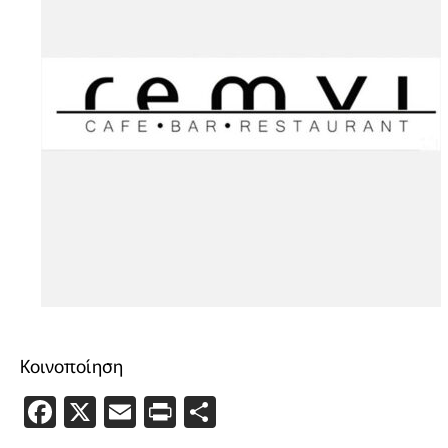
Κοινοποίηση
Facebook
X
Email
PrintFriendly
Μοιραστείτε