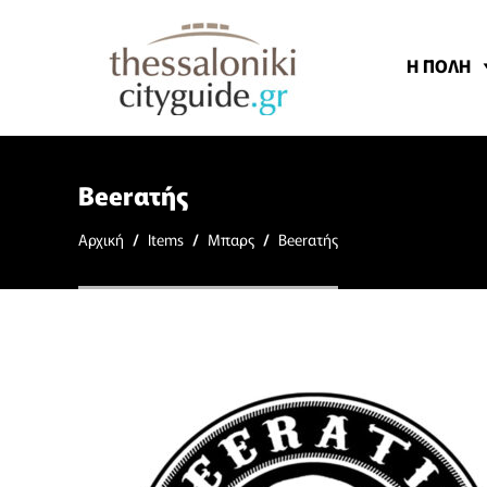
Η ΠΟΛΗ
Beerατής
Αρχική
/
Items
/
Μπαρς
/
Beerατής