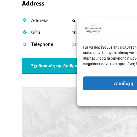
Address
Address:
Κατσιμίδη 10
GPS:
40.6167095, 22.9612897
Telephone:
2310830410
Για να παρέχουμε την καλύτερη
συσκευών. Η συγκατάθεση για τ
συμπεριφορά περιήγησης ή μονα
επηρεάσει αρνητικά ορισμένες 
Σχεδιασμός της διαδρομής μου
Αποδοχή