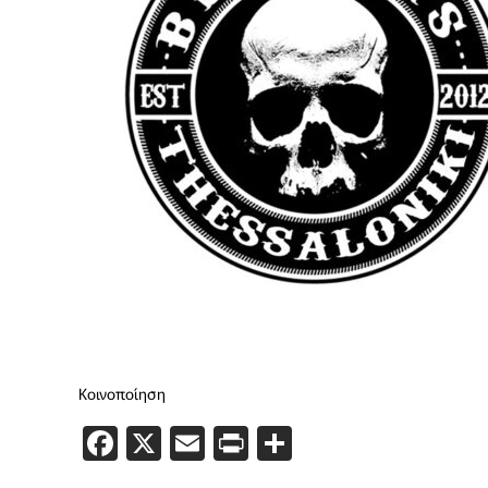
Κοινοποίηση
Facebook
X
Email
PrintFriendly
Μοιραστείτε