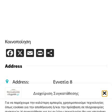
Κοινοποίηση
Facebook
X
Email
PrintFriendly
Μοιραστείτε
Address
Address:
Εγνατία 8
Διαχείριση Συγκατάθεσης
GPS:
40.6393457, 22.9369945
Για να παρέχουμε την καλύτερη εμπειρία, χρησιμοποιούμε τεχνολογίες
Telephone:
2310508300
όπως cookies για την αποθήκευση ή/και την πρόσβαση σε πληροφορίες
συσκευών. Η συγκατάθεση για τις εν λόγω τεχνολογίες θα μας επιτρέψει