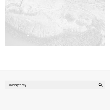
SEARCH BUTTON
Search
for: