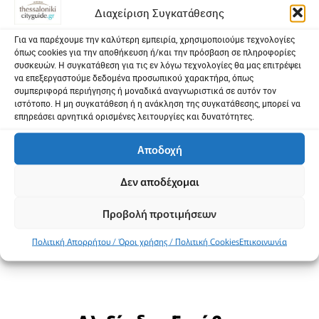
γενιές.
Διαχείριση Συγκατάθεσης
Περισσότερες πληροφορίες
Για να παρέχουμε την καλύτερη εμπειρία, χρησιμοποιούμε τεχνολογίες
όπως cookies για την αποθήκευση ή/και την πρόσβαση σε πληροφορίες
Κοινοποίηση
συσκευών. Η συγκατάθεση για τις εν λόγω τεχνολογίες θα μας επιτρέψει
να επεξεργαστούμε δεδομένα προσωπικού χαρακτήρα, όπως
Facebook
X
Email
PrintFriendly
Μοιραστείτε
συμπεριφορά περιήγησης ή μοναδικά αναγνωριστικά σε αυτόν τον
ιστότοπο. Η μη συγκατάθεση ή η ανάκληση της συγκατάθεσης, μπορεί να
επηρεάσει αρνητικά ορισμένες λειτουργίες και δυνατότητες.
Αποδοχή
Δεν αποδέχομαι
Προβολή προτιμήσεων
Πολιτική Απορρήτου / Όροι χρήσης / Πολιτική Cookies
Επικοινωνία
Άλλα Άρθρα