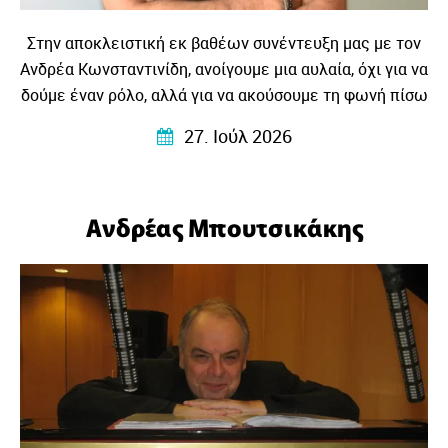
Στην αποκλειστική εκ βαθέων συνέντευξη μας με τον
Ανδρέα Κωνσταντινίδη, ανοίγουμε μια αυλαία, όχι για να
δούμε έναν ρόλο, αλλά για να ακούσουμε τη φωνή πίσω
από τη φωνή, το βλέμμα πίσω από το βλέμμα και την
27. Ιούλ 2026
ιστορία ενός ανθρώπου που συνεχίζει να
ενστερνίζεται με πίστη, ότι η σκηνή είναι πάντα το
μέρος που η ζωή γίνεται λίγο πιο φωτεινή, λίγο πιο
Ανδρέας Μπουτσικάκης
παραμυθένια, λιγκ πιο ζωντανή…