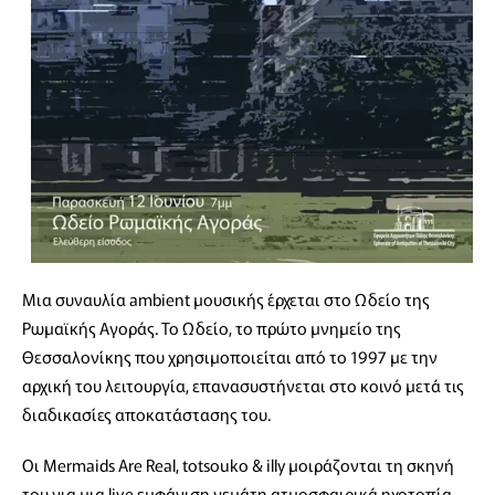
Μια συναυλία ambient μουσικής έρχεται στο Ωδείο της
Ρωμαϊκής Αγοράς. Το Ωδείο, το πρώτο μνημείο της
Θεσσαλονίκης που χρησιμοποιείται από το 1997 με την
αρχική του λειτουργία, επανασυστήνεται στο κοινό μετά τις
διαδικασίες αποκατάστασης του.
Οι Mermaids Are Real, totsouko & illy μοιράζονται τη σκηνή
του για μια live εμφάνιση γεμάτη ατμοσφαιρικά ηχοτοπία,