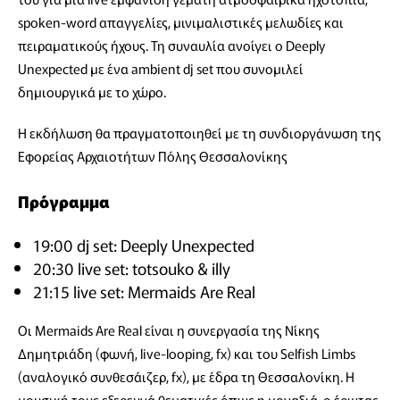
spoken-word απαγγελίες, μινιμαλιστικές μελωδίες και
πειραματικούς ήχους. Τη συναυλία ανοίγει ο Deeply
Unexpected με ένα ambient dj set που συνομιλεί
δημιουργικά με το χώρο.
Η εκδήλωση θα πραγματοποιηθεί με τη συνδιοργάνωση της
Εφορείας Αρχαιοτήτων Πόλης Θεσσαλονίκης
Πρόγραμμα
19:00 dj set: Deeply Unexpected
20:30 live set: totsouko & illy
21:15 live set: Mermaids Are Real
Οι Mermaids Are Real είναι η συνεργασία της Νίκης
Δημητριάδη (φωνή, live-looping, fx) και του Selfish Limbs
(αναλογικό συνθεσάιζερ, fx), με έδρα τη Θεσσαλονίκη. Η
μουσική τους εξερευνά θεματικές όπως η μοναξιά, ο έρωτας