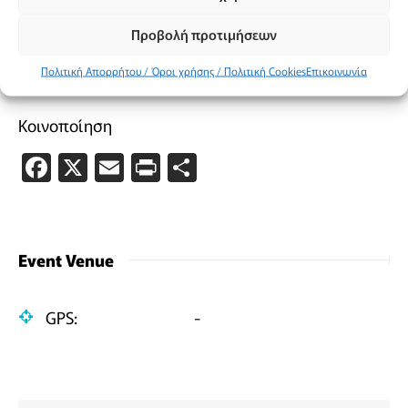
Τιμές εισιτηρίων
Προβολή προτιμήσεων
Πολιτική Απορρήτου / Όροι χρήσης / Πολιτική Cookies
Ελεύθερη είσοδος
Επικοινωνία
Κοινοποίηση
Facebook
X
Email
PrintFriendly
Μοιραστείτε
Event Venue
GPS:
-