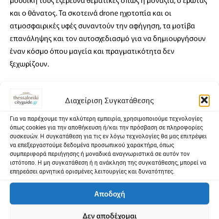
και ο θάνατος. Τα σκοτεινά drone ηχοτοπία και οι
ατμοσφαιρικές υφές συναντούν την αφήγηση, τα μοτίβα
επανάληψης και τον αυτοσχεδιασμό για να δημιουργήσουν
έναν κόσμο όπου μαγεία και πραγματικότητα δεν
ξεχωρίζουν.
Totsouko & illy είναι ένα ημιαυτοσχεδιαστικό σχήμα που
δημιουργεί ambient ηχοτοπία. Χρησιμοποιώντας samplers
Διαχείριση Συγκατάθεσης
και synthesizers ακροβατεί ανάμεσα στη σύνθεση και στον
Για να παρέχουμε την καλύτερη εμπειρία, χρησιμοποιούμε τεχνολογίες
ελεύθερο αυτοσχεδιασμό δημιουργώντας μία ελεγειακή
όπως cookies για την αποθήκευση ή/και την πρόσβαση σε πληροφορίες
συσκευών. Η συγκατάθεση για τις εν λόγω τεχνολογίες θα μας επιτρέψει
ακαταστασία.
να επεξεργαστούμε δεδομένα προσωπικού χαρακτήρα, όπως
συμπεριφορά περιήγησης ή μοναδικά αναγνωριστικά σε αυτόν τον
Ο Deeply Unexpected δημιουργεί ατμοσφαιρική ηλεκτρονική
ιστότοπο. Η μη συγκατάθεση ή η ανάκληση της συγκατάθεσης, μπορεί να
επηρεάσει αρνητικά ορισμένες λειτουργίες και δυνατότητες.
μουσική και πολυσυλλεκτικά DJ sets που κινούνται από
ambient και neo-classical μέχρι electronica και breakbeats. Η
Αποδοχή
μουσική πορεία του παραμένει για τον ίδιο βαθιά
αναπάντεχη.
Δεν αποδέχομαι