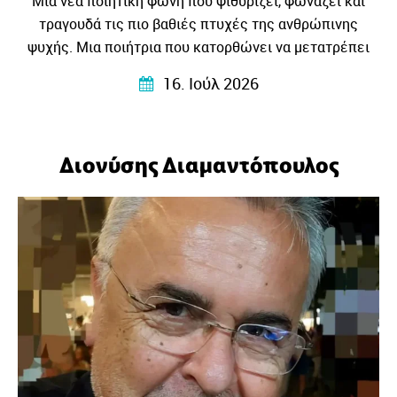
Μια νέα ποιητική φωνή που ψιθυρίζει, φωνάζει και
τραγουδά τις πιο βαθιές πτυχές της ανθρώπινης
ψυχής. Μια ποιήτρια που κατορθώνει να μετατρέπει
τις προσωπικές εμπειρίες, τα συναισθήματα και τους
16. Ιούλ 2026
στοχασμούς της σε στίχους που αγγίζουν, ταράζουν και
ταυτόχρονα ηρεμούν…
Διονύσης Διαμαντόπουλος