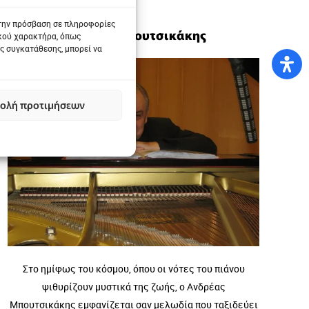
 την πρόσβαση σε πληροφορίες
Ανδρέας Μπουτσικάκης
ικού χαρακτήρα, όπως
ς συγκατάθεσης, μπορεί να
ολή προτιμήσεων
Στο ημίφως του κόσμου, όπου οι νότες του πιάνου
ψιθυρίζουν μυστικά της ζωής, ο Ανδρέας
Μπουτσικάκης εμφανίζεται σαν μελωδία που ταξιδεύει