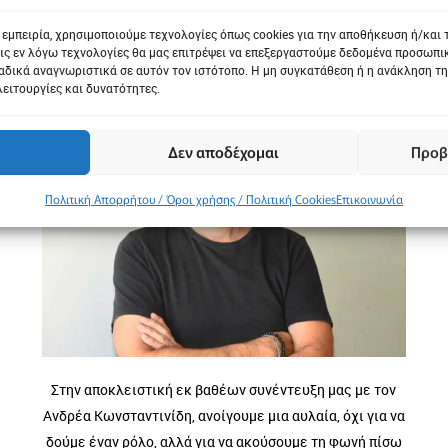
 εμπειρία, χρησιμοποιούμε τεχνολογίες όπως cookies για την αποθήκευση ή/και
Ανδρέας Κωνσταντινίδης
ις εν λόγω τεχνολογίες θα μας επιτρέψει να επεξεργαστούμε δεδομένα προσωπ
δικά αναγνωριστικά σε αυτόν τον ιστότοπο. Η μη συγκατάθεση ή η ανάκληση τη
λειτουργίες και δυνατότητες.
Δεν αποδέχομαι
Προβ
Πολιτική Απορρήτου / Όροι χρήσης / Πολιτική Cookies
Επικοινωνία
Στην αποκλειστική εκ βαθέων συνέντευξη μας με τον
Ανδρέα Κωνσταντινίδη, ανοίγουμε μια αυλαία, όχι για να
δούμε έναν ρόλο, αλλά για να ακούσουμε τη φωνή πίσω