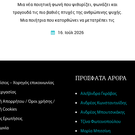
Μια νέα ποιητική φωνή που ψιθυρίζει, φωνάζει και
τραγουδά τις πιο βαθιές πτυχές της ανθρώπινης ψυχής.
Μια ποιήτρια που κατορθώνει να μετατρέπει τις
προσωπικές εμπειρίες, τα συναισθήματα και τους
16. Ιούλ 2026
στοχασμούς της σε στίχους που αγγίζουν, ταράζουν και
ταυτόχρονα ηρεμούν…
ΠΡΟΣΦΑΤΑ ΑΡΘΡΑ
ίσεις – Χορηγός επικοινωνίας
 εργασίας
Αλεξάνδρα Γκράβας
κή Απορρήτου / Όροι χρήσης /
Ανδρέας Κωνσταντινίδης
ή Cookies
Ανδρέας Μπουτσικάκης
ις Ερωτήσεις
Τζίνα Φωτεινοπούλου
νωνία
Μαρία Μπιτσίνη