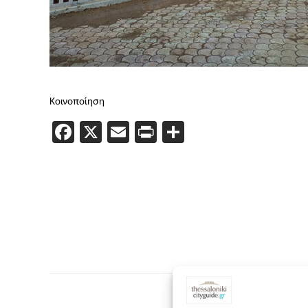
Κοινοποίηση
Facebook
X
Email
PrintFriendly
Μοιραστείτε