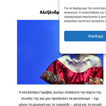
Για να παρέχουμε την καλύτερη
Αλεξάνδρα Γκράβας
συσκευών. Η συγκατάθεση για τ
συμπεριφορά περιήγησης ή μονα
επηρεάσει αρνητικά ορισμένες 
Αποδοχή
Η Αλεξάνδρα Γκράβας ανοίγει διάπλατα την πόρτα της
σιωπής της και μας προσκαλεί να ακούσουμε – όχι
μόνον τη μουσική και το τραγούδι – αλλά και τη σιωπή