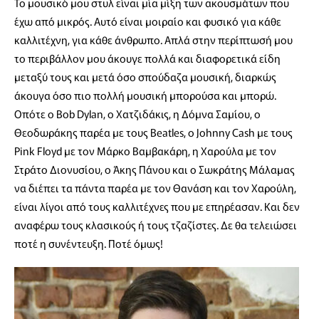
Το μουσικό μου στυλ είναι μία μίξη των ακουσμάτων που
έχω από μικρός. Αυτό είναι μοιραίο και φυσικό για κάθε
καλλιτέχνη, για κάθε άνθρωπο. Απλά στην περίπτωσή μου
το περιβάλλον μου άκουγε πολλά και διαφορετικά είδη
μεταξύ τους και μετά όσο σπούδαζα μουσική, διαρκώς
άκουγα όσο πιο πολλή μουσική μπορούσα και μπορώ.
Οπότε ο Bob Dylan, ο Χατζιδάκις, η Δόμνα Σαμίου, ο
Θεοδωράκης παρέα με τους Beatles, ο Johnny Cash με τους
Pink Floyd με τον Μάρκο Βαμβακάρη, η Χαρούλα με τον
Στράτο Διονυσίου, ο Άκης Πάνου και ο Σωκράτης Μάλαμας
να διέπει τα πάντα παρέα με τον Θανάση και τον Χαρούλη,
είναι λίγοι από τους καλλιτέχνες που με επηρέασαν. Και δεν
αναφέρω τους κλασικούς ή τους τζαζίστες. Δε θα τελειώσει
ποτέ η συνέντευξη. Ποτέ όμως!