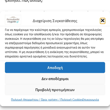
ξεκινήσει. Πώς αλλιώς;
Ποιο μήνυμα θα θέλατε να περάσετε μέσα από
τη μουσική σας στους θαυμαστές σας;
Διαχείριση Συγκατάθεσης
Για να παρέχουμε την καλύτερη εμπειρία, χρησιμοποιούμε τεχνολογίες
Θέλω να μπορώ να με εκφράζω με ανοιχτά μάτια και
όπως cookies για την αποθήκευση ή/και την πρόσβαση σε πληροφορίες
φωτεινή καρδιά. Το μήνυμα είναι πως το πέρασμά μας είναι
συσκευών. Η συγκατάθεση για τις εν λόγω τεχνολογίες θα μας επιτρέψει
να επεξεργαστούμε δεδομένα προσωπικού χαρακτήρα, όπως
μικρό σε αυτό το ταξίδι για να χανόμαστε στην ανασφάλεια
συμπεριφορά περιήγησης ή μοναδικά αναγνωριστικά σε αυτόν τον
και τον φόβο. Εύχομαι μια πολιτεία που οι άνθρωποι έχουν
ιστότοπο. Η μη συγκατάθεση ή η ανάκληση της συγκατάθεσης, μπορεί να
επηρεάσει αρνητικά ορισμένες λειτουργίες και δυνατότητες.
την συνείδηση της ελευθερίας τους και αναλαμβάνουν με
θάρρος και αγάπη την ζωή τους! Είμαι ρομαντικός πολύ;
Αποδοχή
Ποια είναι τα σχέδιά σας για το μέλλον;
Δεν αποδέχομαι
Τρέχουν πολλά και είμαι χαρούμενος γιατί η ζωή μου είναι
Προβολή προτιμήσεων
γεμάτη δημιουργικότητα και ομορφιά! Παραμύθια,
Πολιτική Απορρήτου / Όροι χρήσης / Πολιτική Cookies
Επικοινωνία
τραγούδια, παραστάσεις.