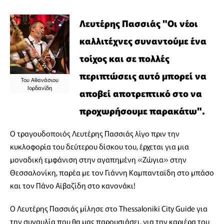
Λευτέρης Πασσιάς "Οι νέοι
καλλιτέχνες συναντούμε ένα
τοίχος και σε πολλές
περιπτώσεις αυτό μπορεί να
Του Αθανάσιου
Ιορδανίδη
αποβεί αποτρεπτικό στο να
προχωρήσουμε παρακάτω".
Ο τραγουδοποιός Λευτέρης Πασσιάς λίγο πριν την
κυκλοφορία του δεύτερου δίσκου του, έρχεται για μια
μοναδική εμφάνιση στην αγαπημένη «Ζώγια» στην
Θεσσαλονίκη, παρέα με τον Γιάννη Καμπανταϊδη στο μπάσο
και τον Πάνο Αϊβαζίδη στο κανονάκι!
Ο Λευτέρης Πασσιάς μίλησε στο Thessaloniki City Guide για
την συναυλία που θα μας παρoυσιάσει, για την καριέρα του