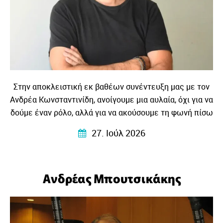
Στην αποκλειστική εκ βαθέων συνέντευξη μας με τον
Ανδρέα Κωνσταντινίδη, ανοίγουμε μια αυλαία, όχι για να
δούμε έναν ρόλο, αλλά για να ακούσουμε τη φωνή πίσω
από τη φωνή, το βλέμμα πίσω από το βλέμμα και την
27. Ιούλ 2026
ιστορία ενός ανθρώπου που συνεχίζει να
ενστερνίζεται με πίστη, ότι η σκηνή είναι πάντα το
μέρος που η ζωή γίνεται λίγο πιο φωτεινή, λίγο πιο
Ανδρέας Μπουτσικάκης
παραμυθένια, λιγκ πιο ζωντανή…